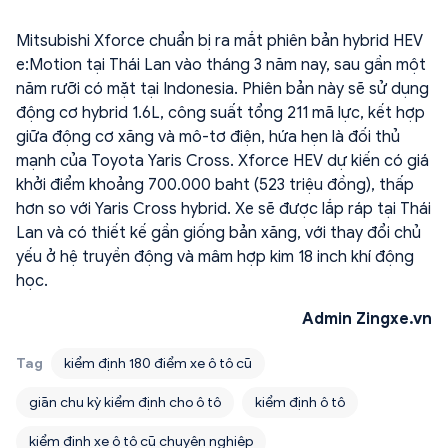
Mitsubishi Xforce chuẩn bị ra mắt phiên bản hybrid HEV
e:Motion tại Thái Lan vào tháng 3 năm nay, sau gần một
năm rưỡi có mặt tại Indonesia. Phiên bản này sẽ sử dụng
động cơ hybrid 1.6L, công suất tổng 211 mã lực, kết hợp
giữa động cơ xăng và mô-tơ điện, hứa hẹn là đối thủ
mạnh của Toyota Yaris Cross. Xforce HEV dự kiến có giá
khởi điểm khoảng 700.000 baht (523 triệu đồng), thấp
hơn so với Yaris Cross hybrid. Xe sẽ được lắp ráp tại Thái
Lan và có thiết kế gần giống bản xăng, với thay đổi chủ
yếu ở hệ truyền động và mâm hợp kim 18 inch khí động
học.
Admin Zingxe.vn
Tag
kiểm định 180 điểm xe ô tô cũ
giãn chu kỳ kiểm định cho ô tô
kiểm định ô tô
kiểm định xe ô tô cũ chuyên nghiệp