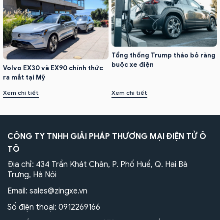
Tổng thống Trump tháo bỏ ràng
buộc xe điện
Volvo EX30 và EX90 chính thức
ra mắt tại Mỹ
Xem chi tiết
Xem chi tiết
CÔNG TY TNHH GIẢI PHÁP THƯƠNG MẠI ĐIỆN TỬ Ô
TÔ
Địa chỉ: 434 Trần Khát Chân, P. Phố Huế, Q. Hai Bà
Trưng, Hà Nội
Email:
sales@zingxe.vn
Số điện thoại:
0912269166