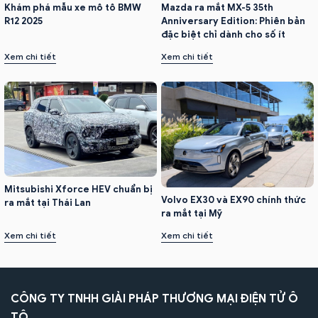
Khám phá mẫu xe mô tô BMW
Mazda ra mắt MX-5 35th
R12 2025
Anniversary Edition: Phiên bản
đặc biệt chỉ dành cho số ít
Xem chi tiết
Xem chi tiết
Mitsubishi Xforce HEV chuẩn bị
Volvo EX30 và EX90 chính thức
ra mắt tại Thái Lan
ra mắt tại Mỹ
Xem chi tiết
Xem chi tiết
CÔNG TY TNHH GIẢI PHÁP THƯƠNG MẠI ĐIỆN TỬ Ô
TÔ