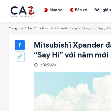
Mua xe
Bán xe
Đấu giá 
Trang chủ
Tin tức
Mitsubishi Xpander đang “vượt ngàn chông gai” đ
Mitsubishi Xpander đ
“Say Hi” với năm mới
16/12/2024