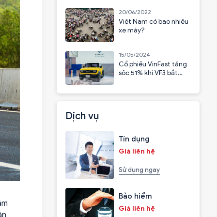
20/06/2022
Việt Nam có bao nhiêu
xe máy?
15/05/2024
Cổ phiếu VinFast tăng
sốc 51% khi VF3 bắt
đầu nhận cọc
Dịch vụ
Tín dụng
Giá liên hệ
Sử dụng ngay
Bảo hiểm
năm
Giá liên hệ
ân