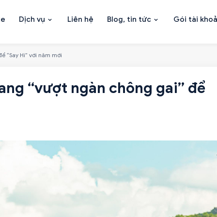
xe
Dịch vụ
Liên hệ
Blog, tin tức
Gói tài kho
ể “Say Hi” với năm mới
ang “vượt ngàn chông gai” để