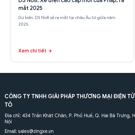
DS No8: Xe điện cao cấp mới của Pháp, ra
mắt 2025
Dự kiến, DS No8 sẽ ra mắt tại châu Âu từ giữa năm
2025.
Xem chi tiết
CÔNG TY TNHH GIẢI PHÁP THƯƠNG MẠI ĐIỆN TỬ
TÔ
Địa chỉ: 434 Trần Khát Chân, P. Phố Huế, Q. Hai Bà Trưng, 
Nội
Email:
sales@zingxe.vn