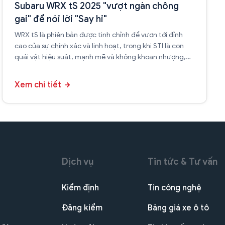
Subaru WRX tS 2025 "vượt ngàn chông
gai" để nói lời "Say hi"
WRX tS là phiên bản được tinh chỉnh để vươn tới đỉnh
cao của sự chính xác và linh hoạt, trong khi STI là con
quái vật hiệu suất, mạnh mẽ và không khoan nhượng,
luôn sẵn sàng "vượt ngàn chông gai" chinh phục mọi thử
thách.
Xem chi tiết
Dịch vụ
Tin tức & Tư vấn
Kiểm định
Tin công nghệ
Đăng kiểm
Bảng giá xe ô tô