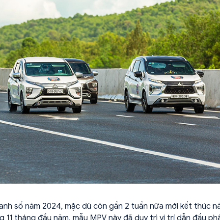
anh số năm 2024, mặc dù còn gần 2 tuần nữa mới kết thúc 
 11 tháng đầu năm, mẫu MPV này đã duy trì vị trí dẫn đầu ph