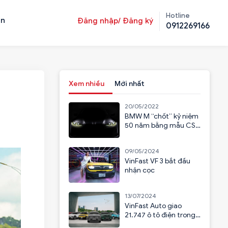
Hotline
ản
Đăng nhập/ Đăng ký
0912269166
Xem nhiều
Mới nhất
20/05/2022
BMW M “chốt” kỷ niệm
50 năm bằng mẫu CSL
2023
09/05/2024
VinFast VF 3 bắt đầu
nhận cọc
13/07/2024
VinFast Auto giao
21.747 ô tô điện trong
6 tháng đầu năm