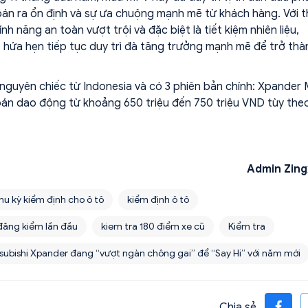
 bán ra ổn định và sự ưa chuộng mạnh mẽ từ khách hàng. Với t
nh năng an toàn vượt trội và đặc biệt là tiết kiệm nhiên liệu,
 hứa hẹn tiếp tục duy trì đà tăng trưởng mạnh mẽ để trở thà
guyên chiếc từ Indonesia và có 3 phiên bản chính: Xpander 
án dao động từ khoảng 650 triệu đến 750 triệu VND tùy the
.
Admin Zing
hu kỳ kiểm định cho ô tô
kiểm định ô tô
đăng kiểm lần đầu
kiem tra 180 điểm xe cũ
Kiểm tra
subishi Xpander đang “vượt ngàn chông gai” để “Say Hi” với năm mới
Chia sẻ