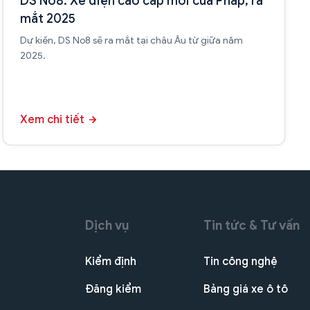
DS No8: Xe điện cao cấp mới của Pháp, ra
mắt 2025
Dự kiến, DS No8 sẽ ra mắt tại châu Âu từ giữa năm
2025.
Xem chi tiết
Dịch vụ
Tin tức & Tư vấn
Kiểm định
Tin công nghệ
Đăng kiểm
Bảng giá xe ô tô