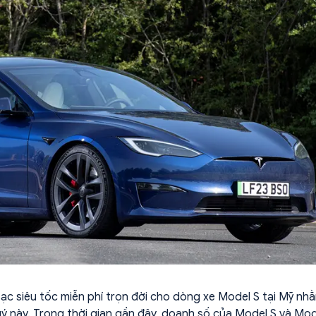
sạc siêu tốc miễn phí trọn đời cho dòng xe Model S tại Mỹ nh
ý này. Trong thời gian gần đây, doanh số của Model S và Mod