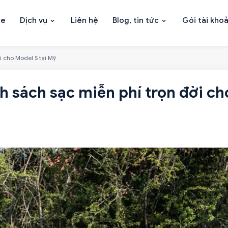
xe
Dịch vụ
Liên hệ
Blog, tin tức
Gói tài kho
i cho Model S tại Mỹ
nh sách sạc miễn phí trọn đời ch