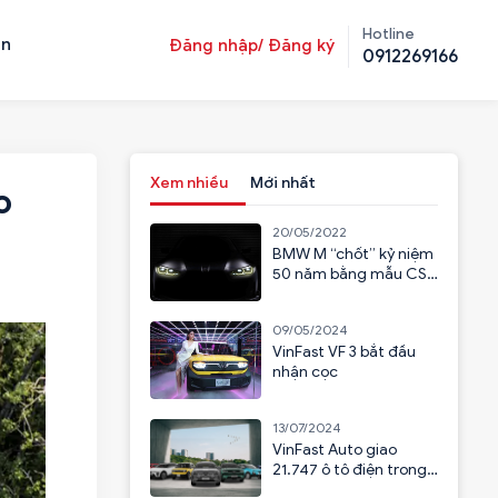
Hotline
ản
Đăng nhập/ Đăng ký
0912269166
Xem nhiều
Mới nhất
o
20/05/2022
BMW M “chốt” kỷ niệm
50 năm bằng mẫu CSL
2023
09/05/2024
VinFast VF 3 bắt đầu
nhận cọc
13/07/2024
VinFast Auto giao
21.747 ô tô điện trong
6 tháng đầu năm