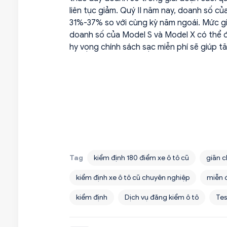
liên tục giảm. Quý II năm nay, doanh số c
31%-37% so với cùng kỳ năm ngoái. Mức gi
doanh số của Model S và Model X có thể đã 
hy vọng chính sách sạc miễn phí sẽ giúp 
Tag
kiểm định 180 điểm xe ô tô cũ
giãn c
kiểm định xe ô tô cũ chuyên nghiệp
miễn 
kiểm định
Dịch vụ đăng kiểm ô tô
Tes