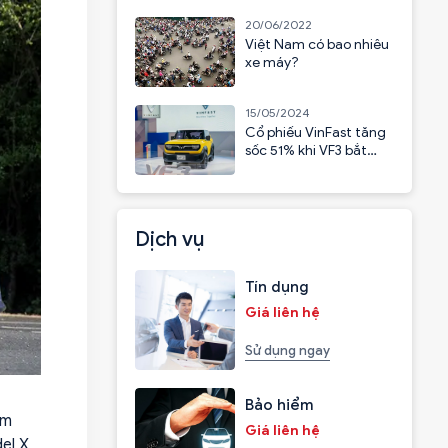
20/06/2022
Việt Nam có bao nhiêu
xe máy?
15/05/2024
Cổ phiếu VinFast tăng
sốc 51% khi VF3 bắt
đầu nhận cọc
Dịch vụ
Tín dụng
Giá liên hệ
Sử dụng ngay
Bảo hiểm
ằm
Giá liên hệ
el X