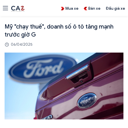
Mua xe
Bán xe
Đấu giá xe
Mỹ "chạy thuế", doanh số ô tô tăng mạnh
trước giờ G
06/04/2025