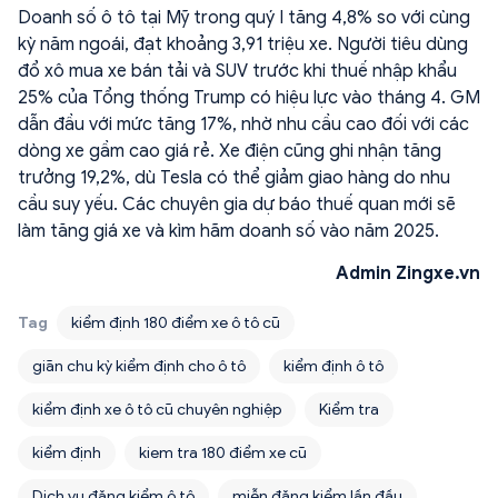
Doanh số ô tô tại Mỹ trong quý I tăng 4,8% so với cùng
kỳ năm ngoái, đạt khoảng 3,91 triệu xe. Người tiêu dùng
đổ xô mua xe bán tải và SUV trước khi thuế nhập khẩu
25% của Tổng thống Trump có hiệu lực vào tháng 4. GM
dẫn đầu với mức tăng 17%, nhờ nhu cầu cao đối với các
dòng xe gầm cao giá rẻ. Xe điện cũng ghi nhận tăng
trưởng 19,2%, dù Tesla có thể giảm giao hàng do nhu
cầu suy yếu. Các chuyên gia dự báo thuế quan mới sẽ
làm tăng giá xe và kìm hãm doanh số vào năm 2025.
Admin Zingxe.vn
Tag
kiểm định 180 điểm xe ô tô cũ
giãn chu kỳ kiểm định cho ô tô
kiểm định ô tô
kiểm định xe ô tô cũ chuyên nghiệp
Kiểm tra
kiểm định
kiem tra 180 điểm xe cũ
Dịch vụ đăng kiểm ô tô
miễn đăng kiểm lần đầu