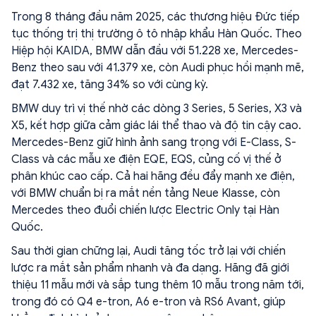
Trong 8 tháng đầu năm 2025, các thương hiệu Đức tiếp
tục thống trị thị trường ô tô nhập khẩu Hàn Quốc. Theo
Hiệp hội KAIDA, BMW dẫn đầu với 51.228 xe, Mercedes-
Benz theo sau với 41.379 xe, còn Audi phục hồi mạnh mẽ,
đạt 7.432 xe, tăng 34% so với cùng kỳ.
BMW duy trì vị thế nhờ các dòng 3 Series, 5 Series, X3 và
X5, kết hợp giữa cảm giác lái thể thao và độ tin cậy cao.
Mercedes-Benz giữ hình ảnh sang trọng với E-Class, S-
Class và các mẫu xe điện EQE, EQS, củng cố vị thế ở
phân khúc cao cấp. Cả hai hãng đều đẩy mạnh xe điện,
với BMW chuẩn bị ra mắt nền tảng Neue Klasse, còn
Mercedes theo đuổi chiến lược Electric Only tại Hàn
Quốc.
Sau thời gian chững lại, Audi tăng tốc trở lại với chiến
lược ra mắt sản phẩm nhanh và đa dạng. Hãng đã giới
thiệu 11 mẫu mới và sắp tung thêm 10 mẫu trong năm tới,
trong đó có Q4 e-tron, A6 e-tron và RS6 Avant, giúp