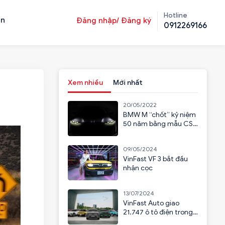
Hotline
ản
Đăng nhập/ Đăng ký
0912269166
Xem nhiều
Mới nhất
20/05/2022
BMW M “chốt” kỷ niệm
50 năm bằng mẫu CSL
2023
09/05/2024
VinFast VF 3 bắt đầu
nhận cọc
13/07/2024
VinFast Auto giao
21.747 ô tô điện trong
6 tháng đầu năm