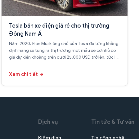
Tesla bán xe điện giá rẻ cho thị trường
Đông Nam Á
Năm 2020, Elon Musk ông chủ của Tesla đã từng khẳng
định hãng sẽ tung ra thị trường một mẫu xe cỡ nhỏ có
giá dự kiến khoảng trên dưới 25.000 USD trở lên, tức là
bằng khoảng ½ giá mẫu xe Model 3/Model Y hiện tại.
Xem chi tiết
Dịch vụ
Tin tức & Tư vấn
Kiểm định
Tin công nghệ