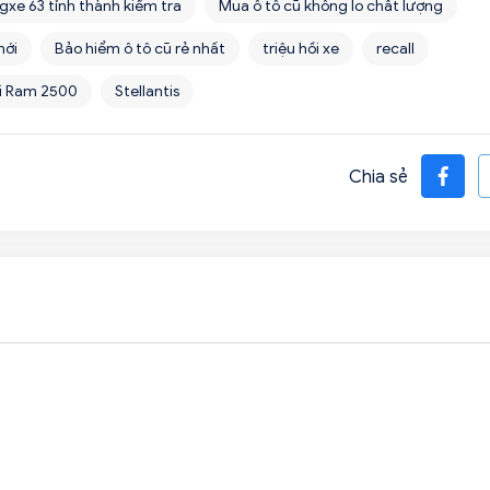
gxe 63 tỉnh thành kiểm tra
Mua ô tô cũ không lo chất lượng
mới
Bảo hiểm ô tô cũ rẻ nhất
triệu hồi xe
recall
ải Ram 2500
Stellantis
Chia sẻ