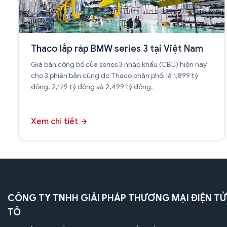
Thaco lắp ráp BMW series 3 tại Việt Nam
Giá bán công bố của series 3 nhập khẩu (CBU) hiện nay
cho 3 phiên bản cũng do Thaco phân phối là 1,899 tỷ
đồng, 2,179 tỷ đồng và 2,499 tỷ đồng.
Xem chi tiết
CÔNG TY TNHH GIẢI PHÁP THƯƠNG MẠI ĐIỆN TỬ
TÔ