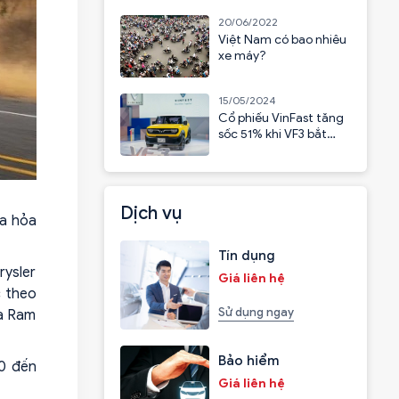
20/06/2022
Việt Nam có bao nhiêu
xe máy?
15/05/2024
Cổ phiếu VinFast tăng
sốc 51% khi VF3 bắt
đầu nhận cọc
Dịch vụ
ra hỏa
Tín dụng
rysler
Giá liên hệ
c theo
Sử dụng ngay
ủa Ram
Bảo hiểm
20 đến
Giá liên hệ