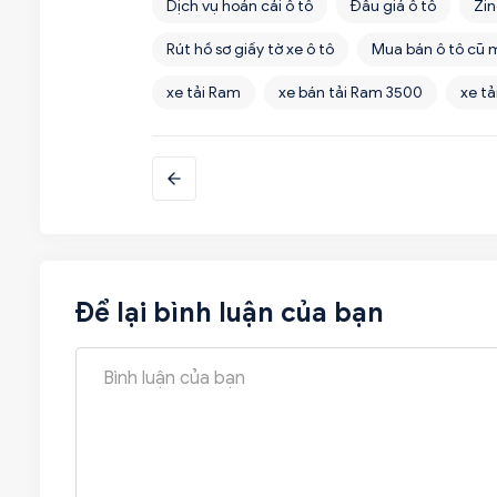
Dịch vụ hoán cải ô tô
Đấu giá ô tô
Zin
Rút hồ sơ giấy tờ xe ô tô
Mua bán ô tô cũ 
xe tải Ram
xe bán tải Ram 3500
xe t
Để lại bình luận của bạn