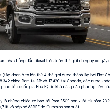
 Ram chạy bằng dầu diesel trên toàn thế giới do nguy cơ gây 
(tập đoàn ô tô lớn thứ 4 thế giới được thành lập bởi Fiat Ch
48.342 chiếc Ram tại Mỹ và 17.420 tại Canada, các nước khá
ng cao tốc quốc gia Hoa Kỳ do khả năng các phương tiện c
ày là những chiếc xe bán tải Ram 3500 sản xuất từ năm 20
6,7 lít và hộp số 68RFE do Cummins sản xuất.