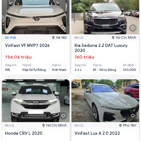
Xe mới
Hà Nội
Xe cũ
Hồ Chí Minh
VinFast VF MVP7 2026
Kia Sedona 2.2 DAT Luxury
2020
754.06 triệu
760 triệu
Dung tích
Hộp số
Xuất xứ
Dung tích
Hộp số
Km đã đi
158
Hộp Số Tự Động
Viêt Nam
2.2 L
AT - Số tự động
120,000
Xe cũ
Hồ Chí Minh
Xe cũ
Phú Yên
Honda CRV L 2020
VinFast Lux A 2.0 2022