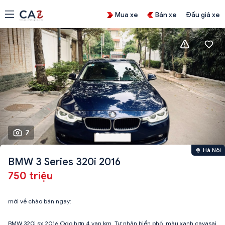
Mua xe
Bán xe
Đấu giá xe
7
Hà Nội
BMW 3 Series 320i 2016
750 triệu
mới về chào bán ngay:
BMW 320i sx 2016 Odo hơn 4 vạn km. Tư nhân biển phố, màu xanh cavasai