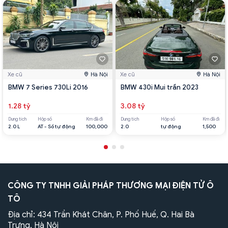
Xe cũ
Hà Nội
Xe cũ
Hà Nội
BMW 7 Series 730Li 2016
BMW 430i Mui trần 2023
1.28 tỷ
3.08 tỷ
Dung tích
Hộp số
Km đã đi
Dung tích
Hộp số
Km đã đi
2.0 L
AT - Số tự động
100,000
2.0
tự động
1,500
CÔNG TY TNHH GIẢI PHÁP THƯƠNG MẠI ĐIỆN TỬ Ô
TÔ
Địa chỉ: 434 Trần Khát Chân, P. Phố Huế, Q. Hai Bà
Trưng, Hà Nội