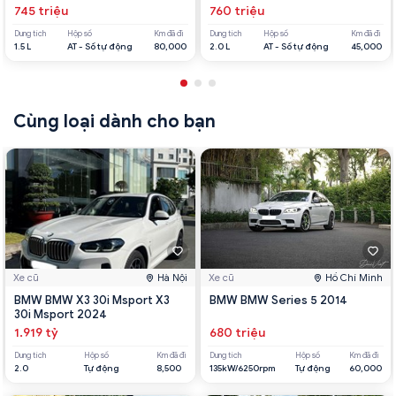
745 triệu
760 triệu
Dung tích
Hộp số
Km đã đi
Dung tích
Hộp số
Km đã đi
1.5 L
AT - Số tự động
80,000
2.0 L
AT - Số tự động
45,000
Cùng loại dành cho bạn
Xe cũ
Hà Nội
Xe cũ
Hồ Chí Minh
BMW BMW X3 30i Msport X3
BMW BMW Series 5 2014
30i Msport 2024
1.919 tỷ
680 triệu
Dung tích
Hộp số
Km đã đi
Dung tích
Hộp số
Km đã đi
2.0
Tự động
8,500
135kW/6250rpm
Tự động
60,000