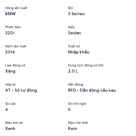
Hãng sản xuất
Tên
BMW
3 Series
Phiên bản
Kiểu
320i
Sedan
Năm sản xuất
Xuất xứ
2016
Nhập khẩu
Loại động cơ
Dung tích động cơ (lít)
Xăng
2.0 L
Hộp số
Dẫn động
AT - Số tự động
RFD - Dẫn động cầu sau
Số cửa
Số chỗ ngồi
4
5
Màu sơn xe
Màu nội thất
Xanh
Kem