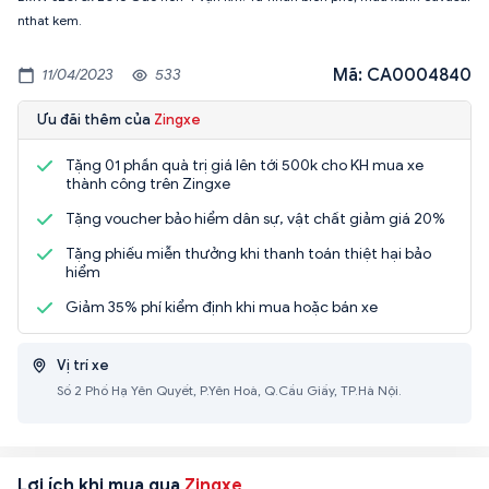
nthat kem.
Mã: CA0004840
11/04/2023
533
Ưu đãi thêm của
Zingxe
Tặng 01 phần quà trị giá lên tới 500k cho KH mua xe
thành công trên Zingxe
Tặng voucher bảo hiểm dân sự, vật chất giảm giá 20%
Tặng phiếu miễn thưởng khi thanh toán thiệt hại bảo
hiểm
Giảm 35% phí kiểm định khi mua hoặc bán xe
Vị trí xe
Số 2 Phố Hạ Yên Quyết, P.Yên Hoà, Q.Cầu Giấy, TP.Hà Nội.
Lợi ích khi mua qua
Zingxe