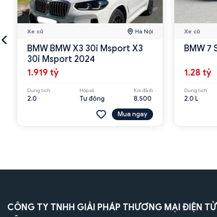
Xe cũ
Hà Nội
Xe cũ
BMW BMW X3 30i Msport X3
BMW 7 S
30i Msport 2024
1.919 tỷ
1.28 tỷ
Dung tích
Hộp số
Km đã đi
Dung tích
2.0
Tự động
8,500
2.0 L
Mua ngay
CÔNG TY TNHH GIẢI PHÁP THƯƠNG MẠI ĐIỆN TỬ