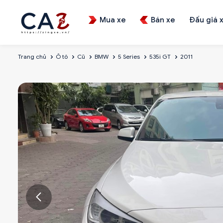
Mua xe
Bán xe
Đấu giá 
Trang chủ
Ô tô
Cũ
BMW
5 Series
535i GT
2011