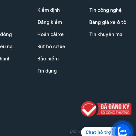
Kiểm định
Tin công nghệ
Đăng kiểm
Bảng giá xe ô tô
 động
Hoán cải xe
Tin khuyến mại
ếu nại
Rút hồ sơ xe
nhánh
Bảo hiểm
Tín dụng
Đơn vị triển khai dự án
THG JSC
Chat hỗ trợ