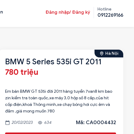
Hotline
ản
Đăng nhập/ Đăng ký
0912269166
Hà Nội
BMW 5 Series 535i GT 2011
780 triệu
Em bán BMW GT 535i đời 2011 hàng tuyển 7van8 km bao
zin kiểm tra toàn quốc,xe máy 3.0 hộp số 8 cấp,của hit
cốp điện,khoá Thông minh,xe chạy bóng hơi cực êm và
đầm ,giá mong muốn 780
Mã: CA0004432
20/02/2023
634