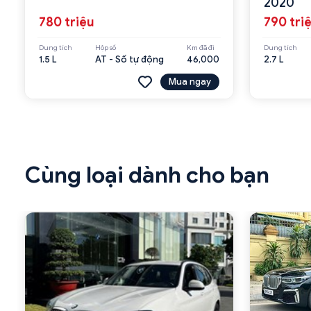
2020
780 triệu
790 tri
Dung tích
Hộp số
Km đã đi
Dung tích
1.5 L
AT - Số tự động
46,000
2.7 L
Mua ngay
Cùng loại dành cho bạn