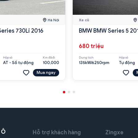
Hà Nội
Xe cũ
eries 730Li 2016
BMW BMW Series 5 2
680 triệu
Hộp số
Km đã đi
Dung tích
Hộp số
AT - Số tự động
100,000
135kW/6250rpm
Tự động
Mua ngay
 Ô
Hỗ trợ khách hàng
Zingxe