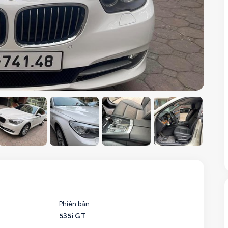
Phiên bản
535i GT