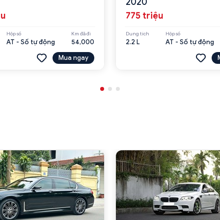
2020
ệu
775 triệu
Hộp số
Km đã đi
Dung tích
Hộp số
AT - Số tự động
54,000
2.2 L
AT - Số tự động
Mua ngay