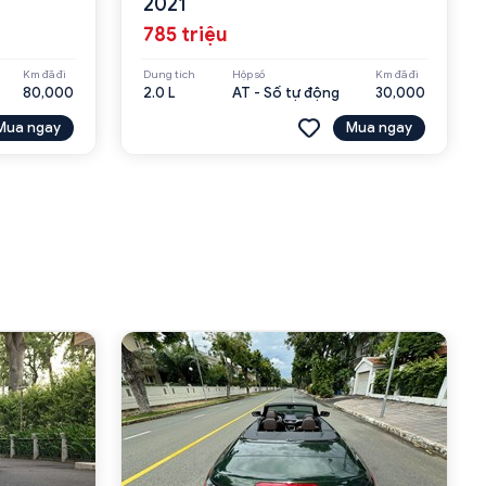
2021
785 triệu
Km đã đi
Dung tích
Hộp số
Km đã đi
80,000
2.0 L
AT - Số tự động
30,000
Mua ngay
Mua ngay