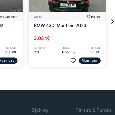
Hồ Chí Minh
Xe cũ
Hà Nội
014
BMW 430i Mui trần 2023
3.08 tỷ
Km đã đi
Dung tích
Hộp số
Km đã đi
60,000
2.0
tự động
1,500
Mua ngay
Mua ngay
Dịch vụ
Tin tức & Tư vấn