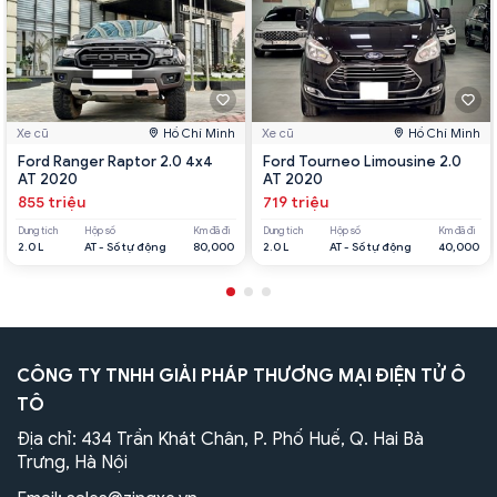
Xe cũ
Hồ Chí Minh
Xe cũ
Hồ Chí Minh
Ford Ranger Raptor 2.0 4x4
Ford Tourneo Limousine 2.0
AT 2020
AT 2020
855 triệu
719 triệu
Dung tích
Hộp số
Km đã đi
Dung tích
Hộp số
Km đã đi
2.0 L
AT - Số tự động
80,000
2.0 L
AT - Số tự động
40,000
CÔNG TY TNHH GIẢI PHÁP THƯƠNG MẠI ĐIỆN TỬ Ô
TÔ
Địa chỉ: 434 Trần Khát Chân, P. Phố Huế, Q. Hai Bà
Trưng, Hà Nội