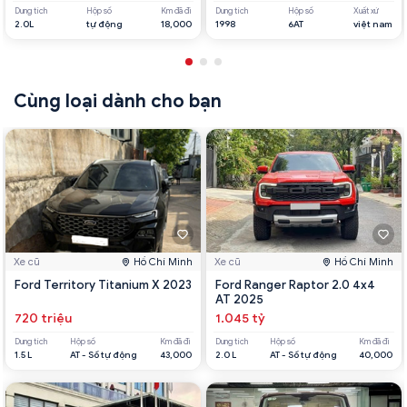
Dung tích
Hộp số
Km đã đi
Dung tích
Hộp số
Xuất xứ
2.0L
tự động
18,000
1998
6AT
việt nam
Cùng loại dành cho bạn
Xe cũ
Hồ Chí Minh
Xe cũ
Hồ Chí Minh
Ford Territory Titanium X 2023
Ford Ranger Raptor 2.0 4x4
AT 2025
720 triệu
1.045 tỷ
Dung tích
Hộp số
Km đã đi
Dung tích
Hộp số
Km đã đi
1.5 L
AT - Số tự động
43,000
2.0 L
AT - Số tự động
40,000