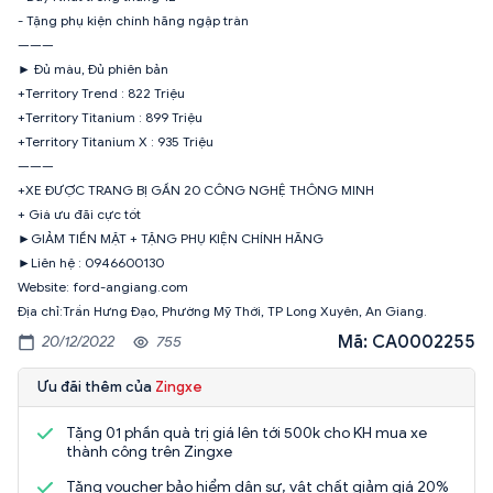
- Tặng phụ kiện chính hãng ngập tràn
———
► Đủ màu, Đủ phiên bản
+Territory Trend : 822 Triệu
+Territory Titanium : 899 Triệu
+Territory Titanium X : 935 Triệu
———
+XE ĐƯỢC TRANG BỊ GẦN 20 CÔNG NGHỆ THÔNG MINH
+ Giá ưu đãi cực tốt
►GIẢM TIỀN MẶT + TẶNG PHỤ KIỆN CHÍNH HÃNG
►Liên hệ : 0946600130
Website: ford-angiang.com
Địa chỉ:Trần Hưng Đạo, Phường Mỹ Thới, TP Long Xuyên, An Giang.
Mã: CA0002255
20/12/2022
755
Ưu đãi thêm của
Zingxe
Tặng 01 phần quà trị giá lên tới 500k cho KH mua xe
thành công trên Zingxe
Tặng voucher bảo hiểm dân sự, vật chất giảm giá 20%