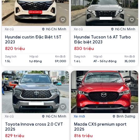
Xe cũ
Hồ Chí Minh
Xe cũ
Hồ Chí Minh
Hyundai custin Đặc Biệt 1.5T
Hyundai Tucson 1.6 AT Turbo
2023
Đặc biệt 2023
820 triệu
830 triệu
Dung tích
Hộp số
Km đã đi
Dung tích
Hộp số
Km đã đi
1.5L
tự động
59,000
1.6 L
AT - Số tự động
35,000
Xe cũ
Hồ Chí Minh
Xe mới
Bình Dương
Toyota Innova cross 2.0 CVT
Mazda CX5 premium sport
2025
2025
829 triệu
816 triệu