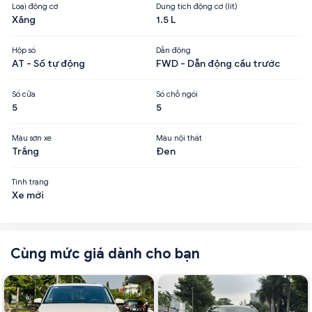
Loại động cơ
Dung tích động cơ (lít)
Xăng
1.5 L
Hộp số
Dẫn động
AT - Số tự động
FWD - Dẫn động cầu trước
Số cửa
Số chỗ ngồi
5
5
Màu sơn xe
Màu nội thất
Trắng
Đen
Tình trạng
Xe mới
Cùng mức giá dành cho bạn