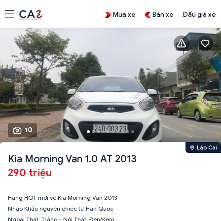
Mua xe
Bán xe
Đấu giá xe
10
Lào Cai
Kia Morning Van 1.0 AT 2013
290 triệu
Hàng HOT mới về Kia Morning Van 2013
Nhập Khẩu nguyên chiếc từ Hàn Quốc
Ngoại Thất: Trắng - Nội Thất: Đen/Kem