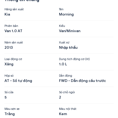
Hãng sản xuất
Tên
Kia
Morning
Phiên bản
Kiểu
Van 1.0 AT
Van/Minivan
Năm sản xuất
Xuất xứ
2013
Nhập khẩu
Loại động cơ
Dung tích động cơ (lít)
Xăng
1.0 L
Hộp số
Dẫn động
AT - Số tự động
FWD - Dẫn động cầu trước
Số cửa
Số chỗ ngồi
5
2
Màu sơn xe
Màu nội thất
Trắng
Kem