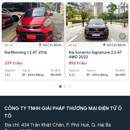
Xe cũ
Hồ Chí Minh
Xe cũ
Hồ Chí Minh
Kia Morning 1.2 AT 2016
Kia Sorento Signature 2.2 AT
AWD 2023
239 triệu
855 triệu
Dung tích
Hộp số
Km đã đi
Dung tích
Hộp số
Km đã đi
1.2 L
AT - Số tự động
80,000
2.2 L
AT - Số tự động
45,000
CÔNG TY TNHH GIẢI PHÁP THƯƠNG MẠI ĐIỆN TỬ Ô
TÔ
Địa chỉ: 434 Trần Khát Chân, P. Phố Huế, Q. Hai Bà