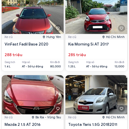
Xe cũ
Hưng Yên
Xe cũ
Hồ Chí Minh
VinFast Fadil Base 2020
Kia Morning Si AT 2017
288 triệu
285 triệu
Dung tích
Hộp số
Km đã đi
Dung tích
Hộp số
Km đã đi
1.4 L
AT - Số tự động
80,000
1.25 L
AT - Số tự động
13,000
Xe cũ
Bà Rịa - Vũng Tàu
Xe cũ
Hồ Chí Minh
Mazda 2 1.5 AT 2016
Toyota Yaris 1.5G 20182011