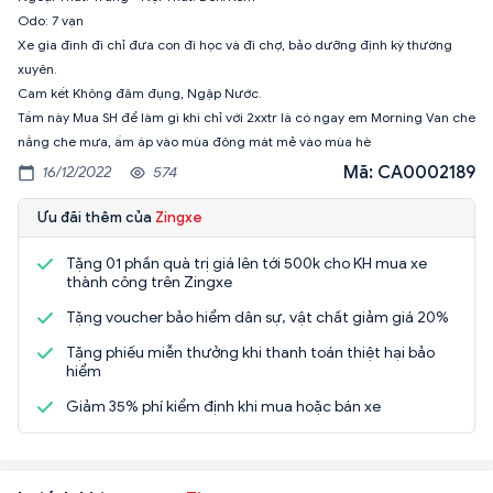
Odo: 7 vạn
Xe gia đình đi chỉ đưa con đi học và đi chợ, bảo dưỡng định kỳ thường
xuyên.
Cam kết Không đâm đụng, Ngập Nước.
Tầm này Mua SH để làm gì khi chỉ với 2xxtr là có ngay em Morning Van che
nắng che mưa, ấm áp vào mùa đông mát mẻ vào mùa hè
Mã: CA0002189
16/12/2022
574
Ưu đãi thêm của
Zingxe
Tặng 01 phần quà trị giá lên tới 500k cho KH mua xe
thành công trên Zingxe
Tặng voucher bảo hiểm dân sự, vật chất giảm giá 20%
Tặng phiếu miễn thưởng khi thanh toán thiệt hại bảo
hiểm
Giảm 35% phí kiểm định khi mua hoặc bán xe