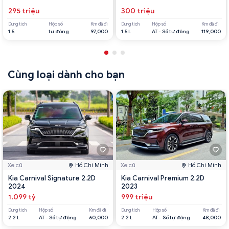
295 triệu
300 triệu
Dung tích
Hộp số
Km đã đi
Dung tích
Hộp số
Km đã đi
1.5
tự động
97,000
1.5 L
AT - Số tự động
119,000
Cùng loại dành cho bạn
Xe cũ
Hồ Chí Minh
Xe cũ
Hồ Chí Minh
Kia Carnival Signature 2.2D
Kia Carnival Premium 2.2D
2024
2023
1.099 tỷ
999 triệu
Dung tích
Hộp số
Km đã đi
Dung tích
Hộp số
Km đã đi
2.2 L
AT - Số tự động
60,000
2.2 L
AT - Số tự động
48,000