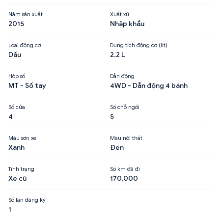
Năm sản xuất
Xuất xứ
2015
Nhập khẩu
Loại động cơ
Dung tích động cơ (lít)
Dầu
2.2 L
Hộp số
Dẫn động
MT - Số tay
4WD - Dẫn động 4 bánh
Số cửa
Số chỗ ngồi
4
5
Màu sơn xe
Màu nội thất
Xanh
Đen
Tình trạng
Số km đã đi
Xe cũ
170,000
Số lần đăng ký
1