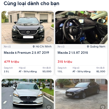
Cùng loại dành cho bạn
Xe cũ
Hồ Chí Minh
Xe cũ
Quảng Nam
Mazda 6 Premium 2.5 AT 2019
Mazda 2 1.5 AT 2015
479 triệu
315 triệu
Dung tích
Hộp số
Km đã đi
Dung tích
Hộp số
Km đã đi
2.5 L
AT - Số tự động
50,000
1.5 L
AT - Số tự động
82,000