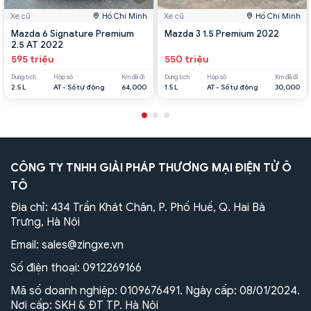
Xe cũ
Hồ Chí Minh
Xe cũ
Hồ Chí Minh
Mazda 6 Signature Premium
Mazda 3 1.5 Premium 2022
2.5 AT 2022
595 triệu
550 triệu
Dung tích
Hộp số
Km đã đi
Dung tích
Hộp số
Km đã đi
2.5 L
AT - Số tự động
64,000
1.5 L
AT - Số tự động
30,000
CÔNG TY TNHH GIẢI PHÁP THƯƠNG MẠI ĐIỆN TỬ Ô
TÔ
Địa chỉ: 434 Trần Khát Chân, P. Phố Huế, Q. Hai Bà
Trưng, Hà Nội
Email:
sales@zingxe.vn
Số điện thoại:
0912269166
Mã số doanh nghiệp: 0109676491. Ngày cấp: 08/01/2024.
Nơi cấp: SKH & ĐT TP. Hà Nội