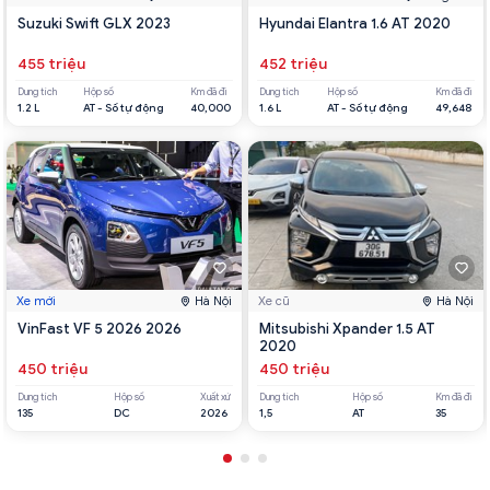
Suzuki Swift GLX 2023
Hyundai Elantra 1.6 AT 2020
455 triệu
452 triệu
Dung tích
Hộp số
Km đã đi
Dung tích
Hộp số
Km đã đi
1.2 L
AT - Số tự động
40,000
1.6 L
AT - Số tự động
49,648
Xe mới
Hà Nội
Xe cũ
Hà Nội
VinFast VF 5 2026 2026
Mitsubishi Xpander 1.5 AT
2020
450 triệu
450 triệu
Dung tích
Hộp số
Xuất xứ
Dung tích
Hộp số
Km đã đi
135
DC
2026
1,5
AT
35