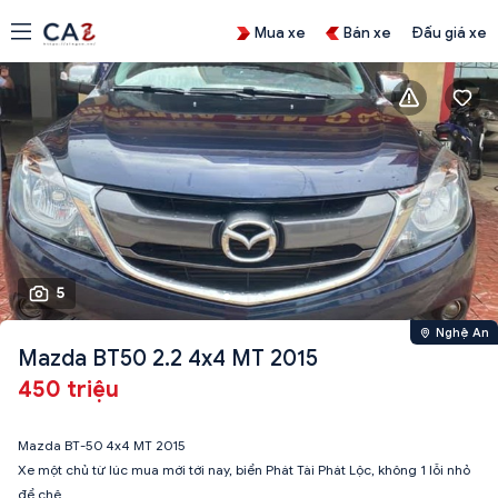
Mua xe
Bán xe
Đấu giá xe
5
Nghệ An
Mazda BT50 2.2 4x4 MT 2015
450 triệu
Mazda BT-50 4x4 MT 2015
Xe một chủ từ lúc mua mới tới nay, biển Phát Tài Phát Lộc, không 1 lỗi nhỏ
để chê.