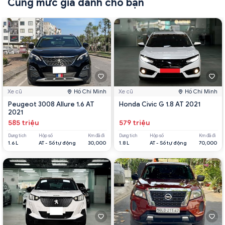
Cùng mức giá dành cho bạn
Xe cũ
Hồ Chí Minh
Xe cũ
Hồ Chí Minh
Peugeot 3008 Allure 1.6 AT
Honda Civic G 1.8 AT 2021
2021
585 triệu
579 triệu
Dung tích
Hộp số
Km đã đi
Dung tích
Hộp số
Km đã đi
1.6 L
AT - Số tự động
30,000
1.8 L
AT - Số tự động
70,000