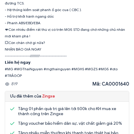
đường TCS.
- Hệ thống kiểm soát phanh ổ góc cua ( CBC ).
- Hỗ trợ khởi hành ngang dốc
- Phanh ABS/EBD/EBA
💋Còn nhiều điểm rất thú vị có trên MG5 STD đang chờ những chủ nhân
mới khám phá !
💥Còn chần chờ gì nữa?
NHẬN BÁO GIÁ NGAY
-----------------////////------------------
𝗟𝗶𝗲̂𝗻 𝗵𝗲̣̂ 𝗻𝗴𝗮𝘆:
#MG #MGThaiNguyen #mgthainguyen #MGHS #MGZS #MG5 #oto
#TRẢGÓP
Mã: CA0001640
819
Ưu đãi thêm của
Zingxe
Tặng 01 phần quà trị giá lên tới 500k cho KH mua xe
thành công trên Zingxe
Tặng voucher bảo hiểm dân sự, vật chất giảm giá 20%
Tặng phiếu miễn thưởng khi thanh toán thiệt hại bảo