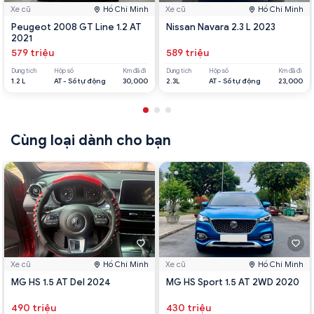
Xe cũ
Hồ Chí Minh
Xe cũ
Hồ Chí Minh
Peugeot 2008 GT Line 1.2 AT
Nissan Navara 2.3 L 2023
2021
579 triệu
589 triệu
Dung tích
Hộp số
Km đã đi
Dung tích
Hộp số
Km đã đi
1.2 L
AT - Số tự động
30,000
2.3L
AT - Số tự động
23,000
Cùng loại dành cho bạn
Xe cũ
Hồ Chí Minh
Xe cũ
Hồ Chí Minh
MG HS 1.5 AT Del 2024
MG HS Sport 1.5 AT 2WD 2020
490 triệu
430 triệu