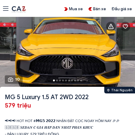
Mua xe
Bán xe
Đấu giá xe
10
Thái Nguyên
MG 5 Luxury 1.5 AT 2WD 2022
579 triệu
📢📢📢 HOT HOT #𝗠𝗚𝟱 𝟮𝟬𝟮𝟮 NHẬN ĐẶT CỌC NGAY HÔM NAY 🎉️🎉
🇬🇧🇬🇧 𝑺𝑬𝑫𝑨𝑵 𝑪 𝑮𝑰𝑨́ 𝑯𝑨̂́𝑷 𝑫𝑨̂̃𝑵 𝑵𝑯𝑨̂́𝑻 𝑷𝑯𝑨̂𝑵 𝑲𝑯𝑼́𝑪
- BẢN LUXURY: 579 TRIỆU ĐỒNG