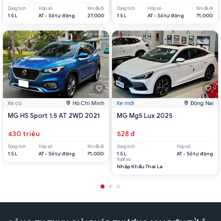
Dung tích
Hộp số
Km đã đi
Dung tích
Hộp số
Km đã đi
1.5 L
AT - Số tự động
27,000
1.5 L
AT - Số tự động
71,000
Xe cũ
Hồ Chí Minh
Xe mới
Đồng Nai
MG HS Sport 1.5 AT 2WD 2021
MG Mg5 Lux 2025
430 triệu
528 đ
Dung tích
Hộp số
Km đã đi
Dung tích
Hộp số
1.5 L
AT - Số tự động
71,000
1.5 L
AT - Số tự động
Xuất xứ
Nhập Khẩu Thái La