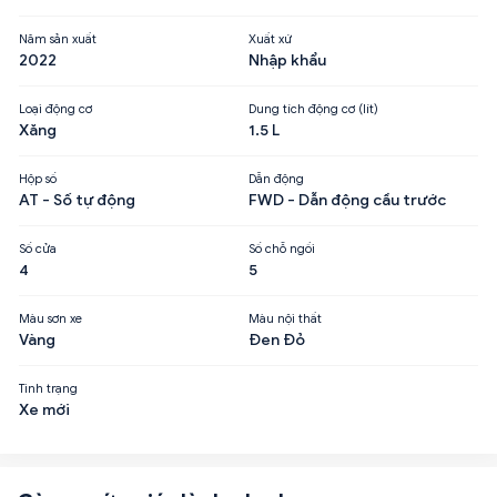
Năm sản xuất
Xuất xứ
2022
Nhập khẩu
Loại động cơ
Dung tích động cơ (lít)
Xăng
1.5 L
Hộp số
Dẫn động
AT - Số tự động
FWD - Dẫn động cầu trước
Số cửa
Số chỗ ngồi
4
5
Màu sơn xe
Màu nội thất
Vàng
Đen Đỏ
Tình trạng
Xe mới