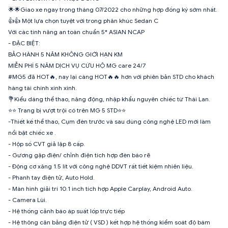
🌟🌟Giao xe ngay trong tháng 07/2022 cho những hợp đồng ký sớm nhất.
👍👍 Một lựa chọn tuyệt vời trong phân khúc Sedan C
Với các tính năng an toàn chuẩn 5* ASIAN NCAP
- ĐẶC BIỆT:
BẢO HÀNH 5 NĂM KHÔNG GIỚI HẠN KM
MIỄN PHÍ 5 NĂM DỊCH VỤ CỨU HỘ MG care 24/7
#MG5 đã HOT🔥, nay lại càng HOT🔥🔥 hơn với phiên bản STD cho khách
hàng tài chính xinh xinh.
💐Kiểu dáng thể thao, năng động, nhập khẩu nguyên chiếc từ Thái Lan.
⭐⭐ Trang bị vượt trội có trên MG 5 STD⭐⭐
-Thiết kế thể thao, Cụm đèn trước và sau dùng công nghệ LED mới làm
nổi bật chiếc xe .
- Hộp số CVT giả lập 8 cấp.
- Gương gập điện/ chỉnh điện tích hợp đèn báo rẽ
- Động cơ xăng 1.5 lít với công nghệ DDVT rất tiết kiệm nhiên liệu.
- Phanh tay điện tử, Auto Hold.
- Màn hình giải trí 10.1 inch tích hợp Apple Carplay, Android Auto.
- Camera Lùi.
- Hệ thống cảnh báo áp suất lốp trực tiếp
- Hệ thông cân bằng điện tử ( VSD ) kết hợp hệ thống kiểm soát độ bám