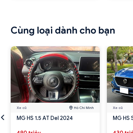
Cùng loại dành cho bạn
Xe cũ
Hồ Chí Minh
Xe cũ
MG HS 1.5 AT Del 2024
MG HS S
490 triệu
430 tri