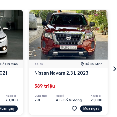
Hồ Chí Minh
Xe cũ
Hồ Chí Minh
2021
Nissan Navara 2.3 L 2023
589 triệu
Km đã đi
Dung tích
Hộp số
Km đã đi
70,000
2.3L
AT - Số tự động
23,000
Mua ngay
Mua ngay