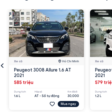
Xe cũ
Hồ Chí Minh
Xe cũ
Peugeot 3008 Allure 1.6 AT
Peugeot
2021
2021
585 triệu
579 tri
Dung tích
Hộp số
Km đã đi
Dung tích
1.6 L
AT - Số tự động
30,000
1.2 L
Mua ngay