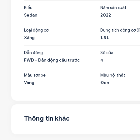
Kiểu
Năm sản xuất
Sedan
2022
Loại động cơ
Dung tích động cơ (lí
Xăng
1.5 L
Dẫn động
Số cửa
FWD - Dẫn động cầu trước
4
Màu sơn xe
Màu nội thất
Vàng
Đen
Thông tin khác