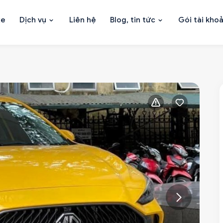
xe
Dịch vụ
Liên hệ
Blog, tin tức
Gói tài kho