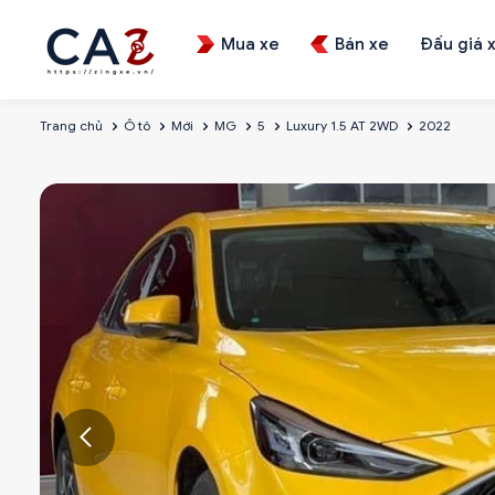
Mua xe
Bán xe
Đấu giá 
Trang chủ
Ô tô
Mới
MG
5
Luxury 1.5 AT 2WD
2022