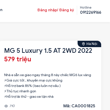
Hotline
ản
Đăng nhập/ Đăng ký
0912269166
Hà Nội
MG 5 Luxury 1.5 AT 2WD 2022
579 triệu
Nhà e sẵn xe giao ngay tháng 8 này chiếc MG5 lux vàng
⚡Giá cực tốt , khuyến mại cực khủng
⚡Hỗ trợ bank 85% ( bao luôn nợ xấu )
⚡Thủ tục nhanh gọn
⚡Hỗ trợ lái thử - giao xe tận nhà
Mã: CA0001825
710