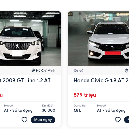
Hồ Chí Minh
Xe cũ
 2008 GT Line 1.2 AT
Honda Civic G 1.8 AT 
ệu
579 triệu
Hộp số
Km đã đi
Dung tích
Hộp số
AT - Số tự động
30,000
1.8 L
AT - Số tự động
Mua ngay