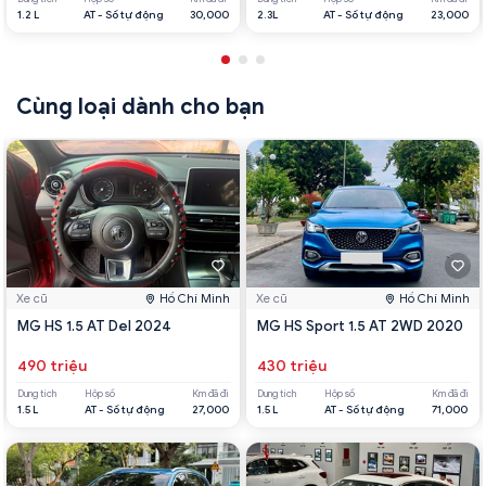
1.2 L
AT - Số tự động
30,000
2.3L
AT - Số tự động
23,000
Cùng loại dành cho bạn
Xe cũ
Hồ Chí Minh
Xe cũ
Hồ Chí Minh
MG HS 1.5 AT Del 2024
MG HS Sport 1.5 AT 2WD 2020
490 triệu
430 triệu
Dung tích
Hộp số
Km đã đi
Dung tích
Hộp số
Km đã đi
1.5 L
AT - Số tự động
27,000
1.5 L
AT - Số tự động
71,000