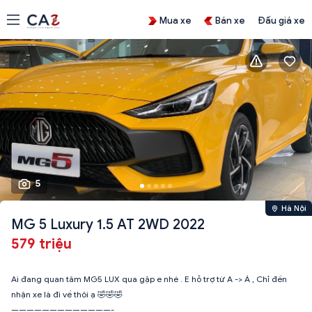
Mua xe
Bán xe
Đấu giá xe
5
Hà Nội
MG 5 Luxury 1.5 AT 2WD 2022
579 triệu
Ai đang quan tâm MG5 LUX qua gặp e nhé . E hỗ trợ từ A -> Á , Chỉ đến
nhận xe là đi về thôi ạ 🤣🤣🤣
—————————————-