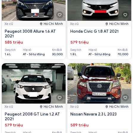
Xe cũ
Hồ Chí Minh
Xe cũ
Hồ Chí Minh
Peugeot 3008 Allure 1.6 AT
Honda Civic G 1.8 AT 2021
2021
585 triệu
579 triệu
Dung tích
Hộp số
Km đã đi
Dung tích
Hộp số
Km đã đi
1.6 L
AT - Số tự động
30,000
1.8 L
AT - Số tự động
70,000
Xe cũ
Hồ Chí Minh
Xe cũ
Hồ Chí Minh
Peugeot 2008 GT Line 1.2 AT
Nissan Navara 2.3 L 2023
2021
579 triệu
589 triệu
Dung tích
Hộp số
Km đã đi
Dung tích
Hộp số
Km đã đi