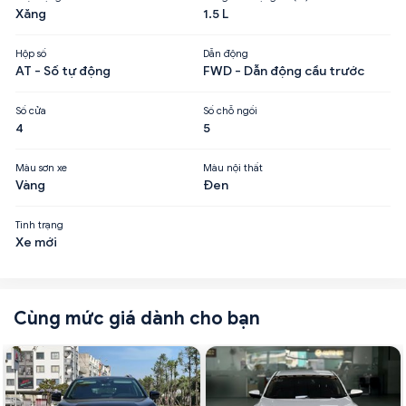
Xăng
1.5 L
Hộp số
Dẫn động
AT - Số tự động
FWD - Dẫn động cầu trước
Số cửa
Số chỗ ngồi
4
5
Màu sơn xe
Màu nội thất
Vàng
Đen
Tình trạng
Xe mới
Cùng mức giá dành cho bạn