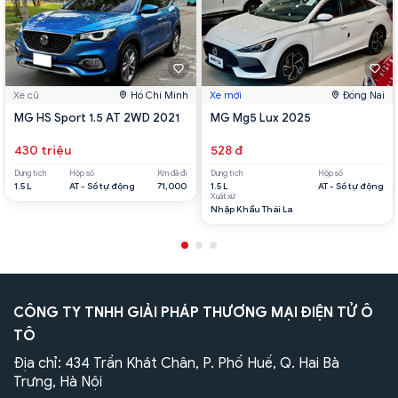
Xe cũ
Hồ Chí Minh
Xe mới
Đồng Nai
MG HS Sport 1.5 AT 2WD 2021
MG Mg5 Lux 2025
430 triệu
528 đ
Dung tích
Hộp số
Km đã đi
Dung tích
Hộp số
1.5 L
AT - Số tự động
71,000
1.5 L
AT - Số tự động
Xuất xứ
Nhập Khẩu Thái La
CÔNG TY TNHH GIẢI PHÁP THƯƠNG MẠI ĐIỆN TỬ Ô
TÔ
Địa chỉ: 434 Trần Khát Chân, P. Phố Huế, Q. Hai Bà
Trưng, Hà Nội