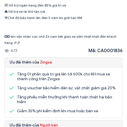
🆙 Hỗ trợ ngân hàng đến 85% giá trị xe
🚘 Hỗ trợ xe lái thử tận nơi…
⚒Chế độ bảo hành lên đến 5 năm ko giới hạn KM
❎❎ em vẫn nhận cọc chờ Zs cam kết giao xe sớm nhất nhất đến khách
hàng 🎉🎉
Mã: CA0001836
673
Ưu đãi thêm của
Zingxe
Tặng 01 phần quà trị giá lên tới 500k cho KH mua xe
thành công trên Zingxe
Tặng voucher bảo hiểm dân sự, vật chất giảm giá 20%
Tặng phiếu miễn thưởng khi thanh toán thiệt hại bảo
hiểm
Giảm 35% phí kiểm định khi mua hoặc bán xe
Ưu đãi thêm của
Người bán