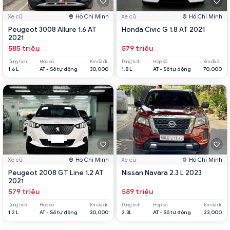
Xe cũ
Hồ Chí Minh
Xe cũ
Hồ Chí Minh
Peugeot 3008 Allure 1.6 AT
Honda Civic G 1.8 AT 2021
2021
585 triệu
579 triệu
Dung tích
Hộp số
Km đã đi
Dung tích
Hộp số
Km đã đi
1.6 L
AT - Số tự động
30,000
1.8 L
AT - Số tự động
70,000
Xe cũ
Hồ Chí Minh
Xe cũ
Hồ Chí Minh
Peugeot 2008 GT Line 1.2 AT
Nissan Navara 2.3 L 2023
2021
579 triệu
589 triệu
Dung tích
Hộp số
Km đã đi
Dung tích
Hộp số
Km đã đi
1.2 L
AT - Số tự động
30,000
2.3L
AT - Số tự động
23,000