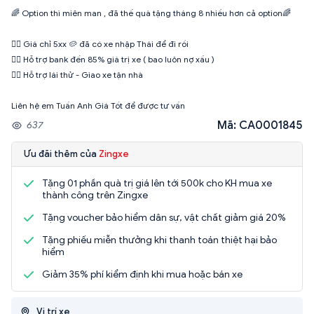
🌈 Option thì miên man , đã thế quà tặng tháng 8 nhiều hơn cả option🌈
👉🏻 Giá chỉ 5xx 🥔 đã có xe nhập Thái để đi rồi
👉🏻 Hỗ trợ bank đến 85% giá trị xe ( bao luôn nợ xấu )
👉🏻 Hỗ trợ lái thử - Giao xe tận nhà
Mã: CA0001845
637
Ưu đãi thêm của
Zingxe
Tặng 01 phần quà trị giá lên tới 500k cho KH mua xe
thành công trên Zingxe
Tặng voucher bảo hiểm dân sự, vật chất giảm giá 20%
Tặng phiếu miễn thưởng khi thanh toán thiệt hại bảo
hiểm
Giảm 35% phí kiểm định khi mua hoặc bán xe
Vị trí xe