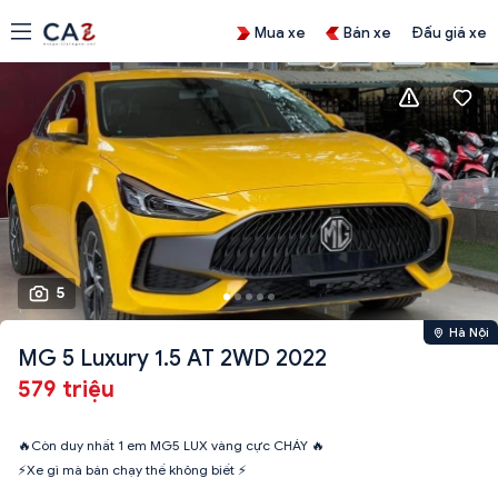
Mua xe
Bán xe
Đấu giá xe
5
Hà Nội
MG 5 Luxury 1.5 AT 2WD 2022
579 triệu
🔥Còn duy nhất 1 em MG5 LUX vàng cực CHÁY 🔥
⚡Xe gì mà bán chạy thế không biết ⚡️