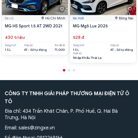
Xe cũ
Hồ Chí Minh
Xe mới
Đồng Nai
MG HS Sport 1.5 AT 2WD 2021
MG Mg5 Lux 2025
430 triệu
528 đ
Dung tích
Hộp số
Km đã đi
Dung tích
Hộp số
1.5 L
AT - Số tự động
71,000
1.5 L
AT - Số tự động
Xuất xứ
Nhập Khẩu Thái La
CÔNG TY TNHH GIẢI PHÁP THƯƠNG MẠI ĐIỆN TỬ Ô
TÔ
Địa chỉ: 434 Trần Khát Chân, P. Phố Huế, Q. Hai Bà
Trưng, Hà Nội
Email:
sales@zingxe.vn
Số điện thoại:
0912269166