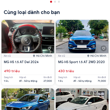
Cùng loại dành cho bạn
Xe cũ
Hồ Chí Minh
Xe cũ
Hồ Chí Minh
MG HS 1.5 AT Del 2024
MG HS Sport 1.5 AT 2WD 2020
490 triệu
430 triệu
Dung tích
Hộp số
Km đã đi
Dung tích
Hộp số
Km đã đi
1.5 L
AT - Số tự động
27,000
1.5 L
AT - Số tự động
71,000