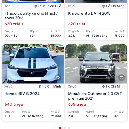
Xe cũ
Thừa Thiên Huế
Xe cũ
Hồ Chí Minh
Thaco county xe chở khách/
Kia Sorento DATH 2018
town 2016
620 triệu
620 triệu
Dung tích
Hộp số
Km đã đi
Dung tích
Hộp số
Km đã đi
Dầu 4.8 L
sàn
28,000
2.2 L
AT - Số tự động
75,000
Xe cũ
Hồ Chí Minh
Xe cũ
Hồ Chí Minh
Honda HRV G 2024
Mitsubishi Outlander 2.0 CVT
premium 2021
640 triệu
635 triệu
Dung tích
Hộp số
Km đã đi
Dung tích
Hộp số
Km đã đi
1.8 L
AT - Số tự động
29,000
2.0 L
AT - Số tự động
39,000