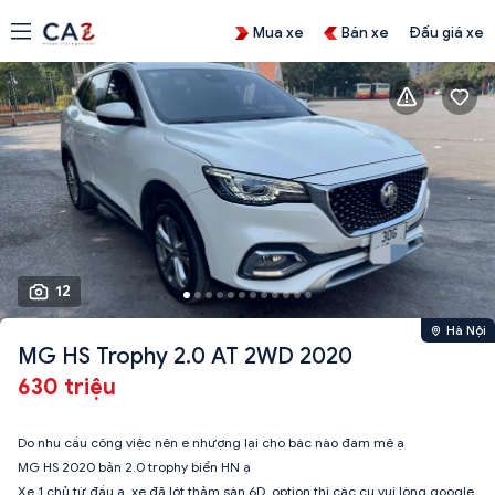
Mua xe
Bán xe
Đấu giá xe
12
Hà Nội
MG HS Trophy 2.0 AT 2WD 2020
630 triệu
Do nhu cầu công việc nên e nhượng lại cho bác nào đam mê ạ
MG HS 2020 bản 2.0 trophy biển HN ạ
Xe 1 chủ từ đầu ạ, xe đã lót thảm sàn 6D, option thì các cụ vui lòng google