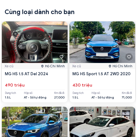
Cùng loại dành cho bạn
Xe cũ
Hồ Chí Minh
Xe cũ
Hồ Chí Minh
MG HS 1.5 AT Del 2024
MG HS Sport 1.5 AT 2WD 2020
490 triệu
430 triệu
Dung tích
Hộp số
Km đã đi
Dung tích
Hộp số
Km đã đi
1.5 L
AT - Số tự động
27,000
1.5 L
AT - Số tự động
71,000