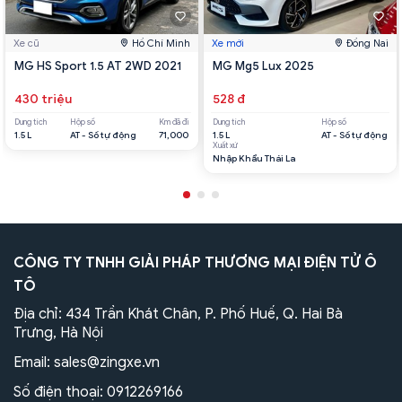
Xe cũ
Hồ Chí Minh
Xe mới
Đồng Nai
MG HS Sport 1.5 AT 2WD 2021
MG Mg5 Lux 2025
430 triệu
528 đ
Dung tích
Hộp số
Km đã đi
Dung tích
Hộp số
1.5 L
AT - Số tự động
71,000
1.5 L
AT - Số tự động
Xuất xứ
Nhập Khẩu Thái La
CÔNG TY TNHH GIẢI PHÁP THƯƠNG MẠI ĐIỆN TỬ Ô
TÔ
Địa chỉ: 434 Trần Khát Chân, P. Phố Huế, Q. Hai Bà
Trưng, Hà Nội
Email:
sales@zingxe.vn
Số điện thoại:
0912269166