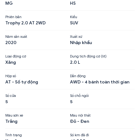
MG
HS
Phiên bản
Kiểu
Trophy 2.0 AT 2WD
SUV
Năm sản xuất
Xuất xứ
2020
Nhập khẩu
Loại động cơ
Dung tích động cơ (lít)
Xăng
2.0 L
Hộp số
Dẫn động
AT - Số tự động
AWD - 4 bánh toàn thời gian
Số cửa
Số chỗ ngồi
5
5
Màu sơn xe
Màu nội thất
Trắng
Đỏ - Đen
Tình trạng
Số km đã đi