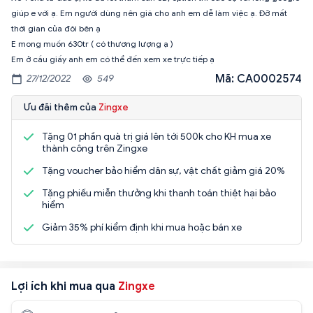
giúp e với ạ. Em người dùng nên giá cho anh em dễ làm việc ạ. Đỡ mất
thời gian của đôi bên ạ
E mong muốn 630tr ( có thương lượng ạ )
Em ở cầu giấy anh em có thể đến xem xe trực tiếp ạ
Mã: CA0002574
27/12/2022
549
Ưu đãi thêm của
Zingxe
Tặng 01 phần quà trị giá lên tới 500k cho KH mua xe
thành công trên Zingxe
Tặng voucher bảo hiểm dân sự, vật chất giảm giá 20%
Tặng phiếu miễn thưởng khi thanh toán thiệt hại bảo
hiểm
Giảm 35% phí kiểm định khi mua hoặc bán xe
Lợi ích khi mua qua
Zingxe