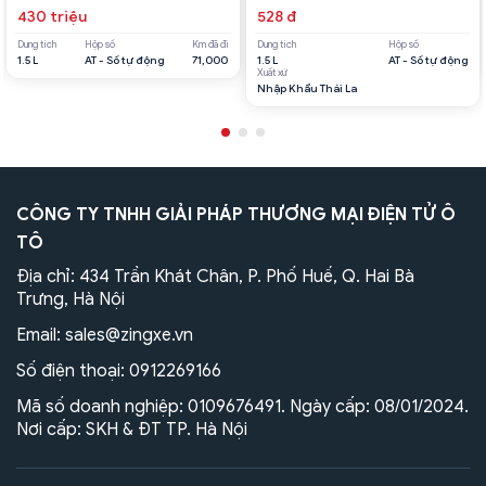
430 triệu
528 đ
Dung tích
Hộp số
Km đã đi
Dung tích
Hộp số
1.5 L
AT - Số tự động
71,000
1.5 L
AT - Số tự động
Xuất xứ
Nhập Khẩu Thái La
CÔNG TY TNHH GIẢI PHÁP THƯƠNG MẠI ĐIỆN TỬ Ô
TÔ
Địa chỉ: 434 Trần Khát Chân, P. Phố Huế, Q. Hai Bà
Trưng, Hà Nội
Email:
sales@zingxe.vn
Số điện thoại:
0912269166
Mã số doanh nghiệp: 0109676491. Ngày cấp: 08/01/2024.
Nơi cấp: SKH & ĐT TP. Hà Nội