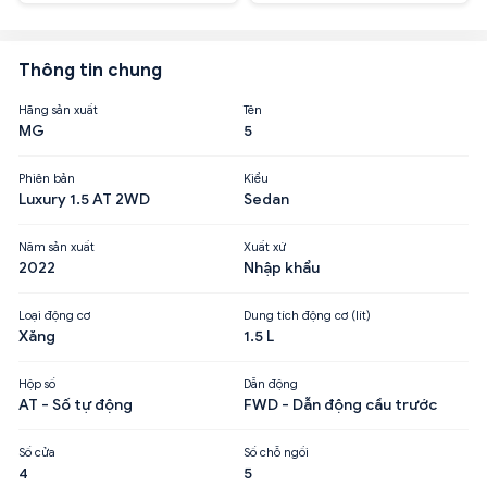
Thông tin chung
Hãng sản xuất
Tên
MG
5
Phiên bản
Kiểu
Luxury 1.5 AT 2WD
Sedan
Năm sản xuất
Xuất xứ
2022
Nhập khẩu
Loại động cơ
Dung tích động cơ (lít)
Xăng
1.5 L
Hộp số
Dẫn động
AT - Số tự động
FWD - Dẫn động cầu trước
Số cửa
Số chỗ ngồi
4
5