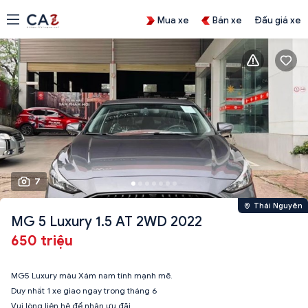
Mua xe
Bán xe
Đấu giá xe
7
Thái Nguyên
MG 5 Luxury 1.5 AT 2WD 2022
650 triệu
MG5 Luxury màu Xám nam tính mạnh mẽ.
Duy nhất 1 xe giao ngay trong tháng 6
Vui lòng liên hệ để nhận ưu đãi.