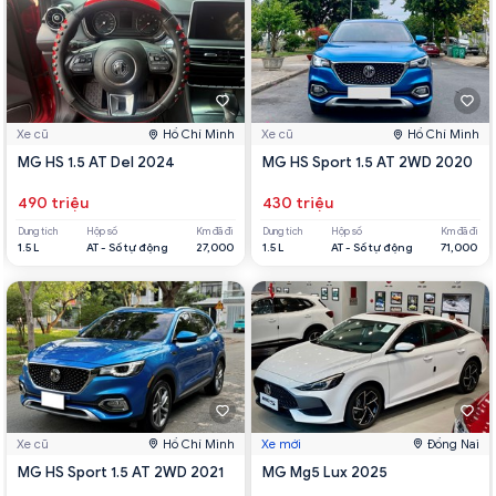
Xe cũ
Hồ Chí Minh
Xe cũ
Hồ Chí Minh
MG HS 1.5 AT Del 2024
MG HS Sport 1.5 AT 2WD 2020
490 triệu
430 triệu
Dung tích
Hộp số
Km đã đi
Dung tích
Hộp số
Km đã đi
1.5 L
AT - Số tự động
27,000
1.5 L
AT - Số tự động
71,000
Xe cũ
Hồ Chí Minh
Xe mới
Đồng Nai
MG HS Sport 1.5 AT 2WD 2021
MG Mg5 Lux 2025