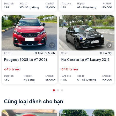
Dung tích
Hộp số
Km đã đi
Dung tích
Hộp số
Km đã đi
1.8 L
AT - Số tự động
29,000
1.5 L
AT - Số tự động
50,000
Xe cũ
Hồ Chí Minh
Xe cũ
Hà Nội
Peugeot 3008 1.6 AT 2021
Kia Cerato 1.6 AT Luxury 2019
645 triệu
640 triệu
Dung tích
Hộp số
Km đã đi
Dung tích
Hộp số
Km đã đi
1.6L
tự động
66,000
1.6 L
AT - Số tự động
90,000
Cùng loại dành cho bạn