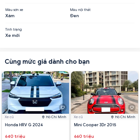
Màu sơn xe
Màu nội thất
Xám
Đen
Tình trạng
Xe mới
Cùng mức giá dành cho bạn
Xe cũ
Hồ Chí Minh
Xe cũ
Hồ Chí Minh
Honda HRV G 2024
Mini Cooper 3Dr 2015
640 triệu
660 triệu