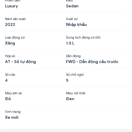
Phiên bản
Kiểu
Luxury
Sedan
Năm sản xuất
Xuất xứ
2022
Nhập khẩu
Loại động cơ
Dung tích động cơ (lít)
Xăng
1.5 L
Hộp số
Dẫn động
AT - Số tự động
FWD - Dẫn động cầu trước
Số cửa
Số chỗ ngồi
4
5
Màu sơn xe
Màu nội thất
Đỏ
Đen
Tình trạng
Xe mới