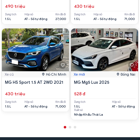
490 triệu
430 triệu
Dung tích
Hộp số
Km đã đi
Dung tích
Hộp số
Km đã đi
1.5 L
AT - Số tự động
27,000
1.5 L
AT - Số tự động
71,000
Xe cũ
Hồ Chí Minh
Xe mới
Đồng Nai
MG HS Sport 1.5 AT 2WD 2021
MG Mg5 Lux 2025
430 triệu
528 đ
Dung tích
Hộp số
Km đã đi
Dung tích
Hộp số
1.5 L
AT - Số tự động
71,000
1.5 L
AT - Số tự động
Xuất xứ
Nhập Khẩu Thái La