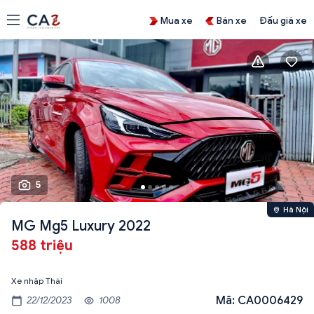
Mua xe
Bán xe
Đấu giá xe
5
Hà Nội
MG Mg5 Luxury 2022
588 triệu
Xe nhập Thái
Mã: CA0006429
22/12/2023
1008