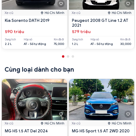
Xe cũ
Hồ Chí Minh
Xe cũ
Hồ Chí Minh
Kia Sorento DATH 2019
Peugeot 2008 GT Line 1.2 AT
2021
590 triệu
579 triệu
Dung tích
Hộp số
Km đã đi
Dung tích
Hộp số
Km đã đi
2.2 L
AT - Số tự động
75,000
1.2 L
AT - Số tự động
30,000
Cùng loại dành cho bạn
Xe cũ
Hồ Chí Minh
Xe cũ
Hồ Chí Minh
MG HS 1.5 AT Del 2024
MG HS Sport 1.5 AT 2WD 2020