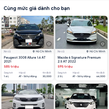
Cùng mức giá dành cho bạn
Xe cũ
Hồ Chí Minh
Xe cũ
Hồ Chí Minh
Peugeot 3008 Allure 1.6 AT
Mazda 6 Signature Premium
2021
2.5 AT 2022
585 triệu
595 triệu
Dung tích
Hộp số
Km đã đi
Dung tích
Hộp số
Km đã đi
1.6 L
AT - Số tự động
30,000
2.5 L
AT - Số tự động
64,000