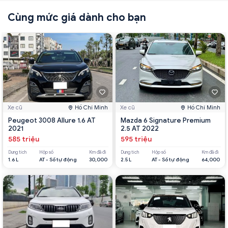
Cùng mức giá dành cho bạn
Xe cũ
Hồ Chí Minh
Xe cũ
Hồ Chí Minh
Peugeot 3008 Allure 1.6 AT
Mazda 6 Signature Premium
2021
2.5 AT 2022
585 triệu
595 triệu
Dung tích
Hộp số
Km đã đi
Dung tích
Hộp số
Km đã đi
1.6 L
AT - Số tự động
30,000
2.5 L
AT - Số tự động
64,000