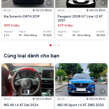
Xe cũ
Hồ Chí Minh
Xe cũ
Hồ Chí Minh
Kia Sorento DATH 2019
Peugeot 2008 GT Line 1.2 AT
2021
590 triệu
579 triệu
Dung tích
Hộp số
Km đã đi
Dung tích
Hộp số
Km đã đi
2.2 L
AT - Số tự động
75,000
1.2 L
AT - Số tự động
30,000
Cùng loại dành cho bạn
Xe cũ
Hồ Chí Minh
Xe cũ
Hồ Chí Minh
MG HS 1.5 AT Del 2024
MG HS Sport 1.5 AT 2WD 2020