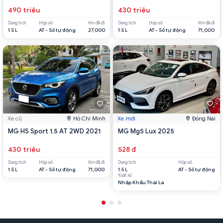
490 triệu
430 triệu
Dung tích
Hộp số
Km đã đi
Dung tích
Hộp số
Km đã đi
1.5 L
AT - Số tự động
27,000
1.5 L
AT - Số tự động
71,000
Xe cũ
Hồ Chí Minh
Xe mới
Đồng Nai
MG HS Sport 1.5 AT 2WD 2021
MG Mg5 Lux 2025
430 triệu
528 đ
Dung tích
Hộp số
Km đã đi
Dung tích
Hộp số
1.5 L
AT - Số tự động
71,000
1.5 L
AT - Số tự động
Xuất xứ
Nhập Khẩu Thái La