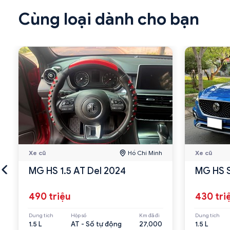
Cùng loại dành cho bạn
Xe cũ
Hồ Chí Minh
Xe cũ
MG HS 1.5 AT Del 2024
MG HS S
490 triệu
430 tri
Dung tích
Hộp số
Km đã đi
Dung tích
1.5 L
AT - Số tự động
27,000
1.5 L