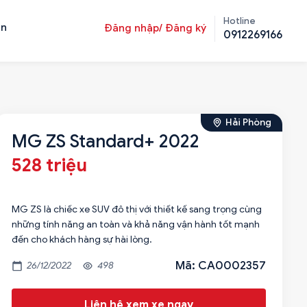
Hotline
ản
Đăng nhập/ Đăng ký
0912269166
Hải Phòng
MG ZS Standard+ 2022
528 triệu
MG ZS là chiếc xe SUV đô thị với thiết kế sang trọng cùng
những tính năng an toàn và khả năng vận hành tốt mạnh
đến cho khách hàng sự hài lòng.
Mã: CA0002357
26/12/2022
498
Liên hệ xem xe ngay