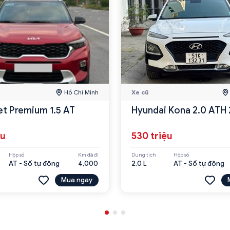
Hồ Chí Minh
Xe cũ
et Premium 1.5 AT
Hyundai Kona 2.0 ATH
ệu
530 triệu
Hộp số
Km đã đi
Dung tích
Hộp số
AT - Số tự động
4,000
2.0 L
AT - Số tự động
Mua ngay