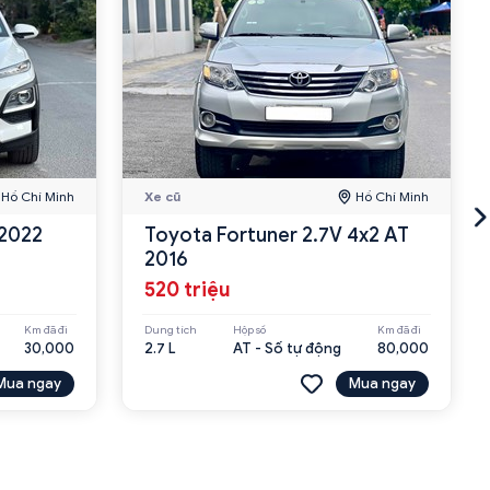
Hồ Chí Minh
Xe cũ
Hồ Chí Minh
 2022
Toyota Fortuner 2.7V 4x2 AT
2016
520 triệu
Km đã đi
Dung tích
Hộp số
Km đã đi
30,000
2.7 L
AT - Số tự động
80,000
Mua ngay
Mua ngay