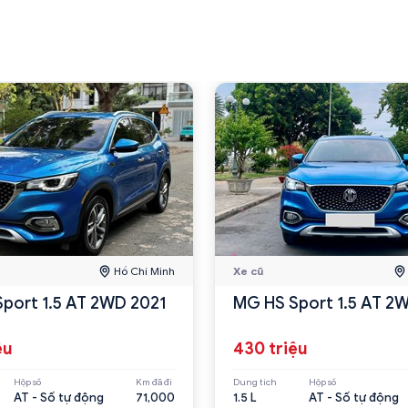
Hồ Chí Minh
Xe cũ
port 1.5 AT 2WD 2021
MG HS Sport 1.5 AT 2
ệu
430 triệu
Hộp số
Km đã đi
Dung tích
Hộp số
AT - Số tự động
71,000
1.5 L
AT - Số tự động