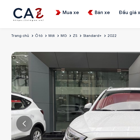
Mua xe
Bán xe
Đấu giá 
Trang chủ
Ô tô
Mới
MG
ZS
Standard+
2022