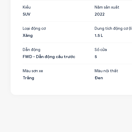
Kiểu
Năm sản xuất
SUV
2022
Loại động cơ
Dung tích động cơ (lí
Xăng
1.5 L
Dẫn động
Số cửa
FWD - Dẫn động cầu trước
5
Màu sơn xe
Màu nội thất
Trắng
Đen