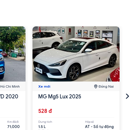
Hồ Chí Minh
Xe mới
Đồng Nai
WD 2020
MG Mg5 Lux 2025
528 đ
Km đã đi
Dung tích
Hộp số
71,000
1.5 L
AT - Số tự động