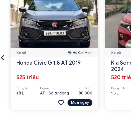
Xe cũ
Hồ Chí Minh
Xe cũ
Honda Civic G 1.8 AT 2019
Kia Son
2024
525 triệu
520 tri
Dung tích
Hộp số
Km đã đi
Dung tích
1.8 L
AT - Số tự động
80,000
1.5 L
Mua ngay