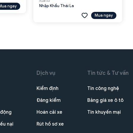
Xuất xứ
Nhập Khẩu Thái La
Mua ngay
Mua ngay
Dịch vụ
Tin tức & Tư vấn
Kiểm định
Tin công nghệ
Đăng kiểm
Bảng giá xe ô tô
 động
Hoán cải xe
Tin khuyến mại
ếu nại
Rút hồ sơ xe