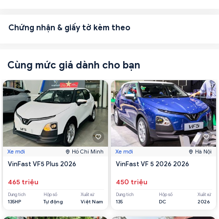
Chứng nhận & giấy tờ kèm theo
Cùng mức giá dành cho bạn
Xe mới
Hồ Chí Minh
Xe mới
Hà Nội
VinFast VF5 Plus 2026
VinFast VF 5 2026 2026
465 triệu
450 triệu
Dung tích
Hộp số
Xuất xứ
Dung tích
Hộp số
Xuất xứ
135HP
Tự động
Việt Nam
135
DC
2026