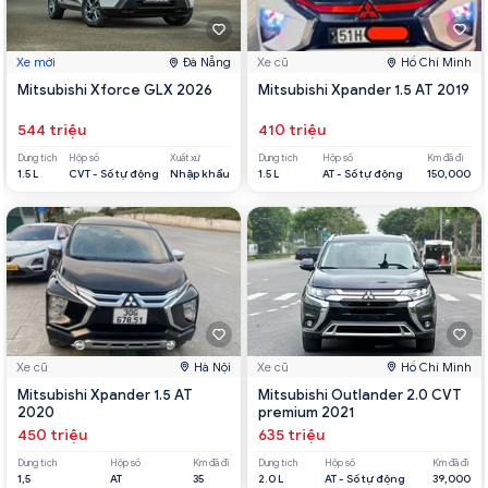
Xe mới
Đà Nẵng
Xe cũ
Hồ Chí Minh
Mitsubishi Xforce GLX 2026
Mitsubishi Xpander 1.5 AT 2019
544 triệu
410 triệu
Dung tích
Hộp số
Xuất xứ
Dung tích
Hộp số
Km đã đi
1.5 L
CVT - Số tự động
Nhập khẩu
1.5 L
AT - Số tự động
150,000
Xe cũ
Hà Nội
Xe cũ
Hồ Chí Minh
Mitsubishi Xpander 1.5 AT
Mitsubishi Outlander 2.0 CVT
2020
premium 2021
450 triệu
635 triệu
Dung tích
Hộp số
Km đã đi
Dung tích
Hộp số
Km đã đi
1,5
AT
35
2.0 L
AT - Số tự động
39,000