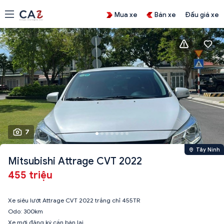
Mua xe
Bán xe
Đấu giá xe
7
Tây Ninh
Mitsubishi Attrage CVT 2022
455 triệu
Xe siêu lướt Attrage CVT 2022 trắng chỉ 455TR
Odo: 300km
Xe mới đăng ký cần bán lại.