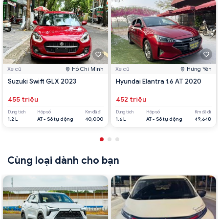
Xe cũ
Hồ Chí Minh
Xe cũ
Hưng Yên
Suzuki Swift GLX 2023
Hyundai Elantra 1.6 AT 2020
455 triệu
452 triệu
Dung tích
Hộp số
Km đã đi
Dung tích
Hộp số
Km đã đi
1.2 L
AT - Số tự động
40,000
1.6 L
AT - Số tự động
49,648
Cùng loại dành cho bạn