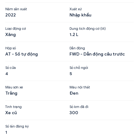
Năm sản xuất
Xuất xứ
2022
Nhập khẩu
Loại động cơ
Dung tích động cơ (lít)
Xăng
1.2 L
Hộp số
Dẫn động
AT - Số tự động
FWD - Dẫn động cầu trước
Số cửa
Số chỗ ngồi
4
5
Màu sơn xe
Màu nội thất
Trắng
Đen
Tình trạng
Số km đã đi
Xe cũ
300
Số lần đăng ký
1