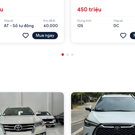
ệu
450 triệu
Hộp số
Km đã đi
Dung tích
Hộp số
AT - Số tự động
40,000
135
DC
Mua ngay