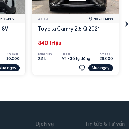
Hồ Chí Minh
Xe cũ
Hồ Chí Minh
1.8V
Toyota Camry 2.5 Q 2021
840 triệu
Km đã đi
Dung tích
Hộp số
Km đã đi
30,000
2.5 L
AT - Số tự động
28,000
Mua ngay
Mua ngay
Dịch vụ
Tin tức & Tư vấn