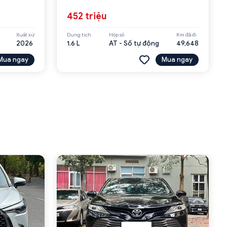
452 triệu
Xuất xứ
Dung tích
Hộp số
Km đã đi
2026
1.6 L
AT - Số tự động
49,648
Mua ngay
Mua ngay