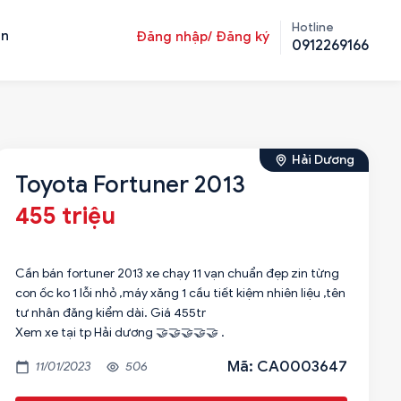
Hotline
ản
Đăng nhập/ Đăng ký
0912269166
Hải Dương
Toyota Fortuner 2013
455 triệu
Cần bán fortuner 2013 xe chạy 11 vạn chuẩn đẹp zin từng
con ốc ko 1 lỗi nhỏ ,máy xăng 1 cầu tiết kiệm nhiên liệu ,tên
tư nhân đăng kiểm dài. Giá 455tr
Xem xe tại tp Hải dương 🤝🤝🤝🤝🤝 .
Mã: CA0003647
11/01/2023
506