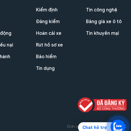
Kiểm định
Tin công nghệ
Đăng kiểm
Bảng giá xe ô tô
 động
Hoán cải xe
Tin khuyến mại
ếu nại
Rút hồ sơ xe
nhánh
Bảo hiểm
Tín dụng
Đơn vị triển khai dự án
THG JSC
Chat hỗ trợ