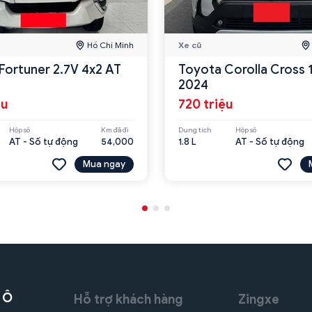
Hồ Chí Minh
Xe cũ
Fortuner 2.7V 4x2 AT
Toyota Corolla Cross 
2024
ệu
720 triệu
Hộp số
Km đã đi
Dung tích
Hộp số
AT - Số tự động
54,000
1.8 L
AT - Số tự động
Mua ngay
 Ô
Hỗ trợ khách hàng
Zingxe