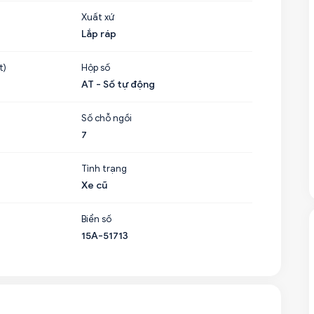
Xuất xứ
Lắp ráp
t)
Hộp số
AT - Số tự động
Số chỗ ngồi
7
Tình trạng
Xe cũ
Biển số
15A-51713