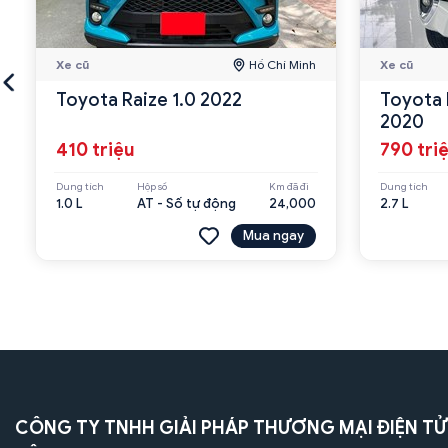
Xe cũ
Hồ Chí Minh
Xe cũ
Toyota Raize 1.0 2022
Toyota 
2020
410 triệu
790 tri
Dung tích
Hộp số
Km đã đi
Dung tích
1.0 L
AT - Số tự động
24,000
2.7 L
Mua ngay
CÔNG TY TNHH GIẢI PHÁP THƯƠNG MẠI ĐIỆN TỬ