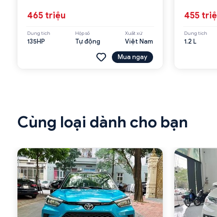
465 triệu
455 tri
Dung tích
Hộp số
Xuất xứ
Dung tích
135HP
Tự động
Việt Nam
1.2 L
Mua ngay
Cùng loại dành cho bạn