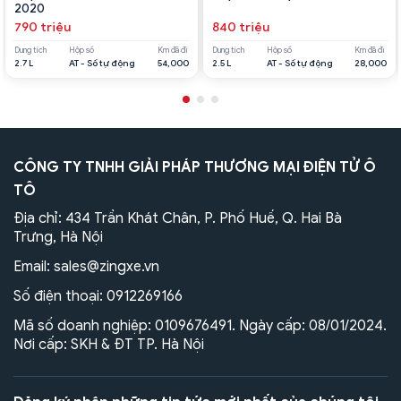
2020
790 triệu
840 triệu
Dung tích
Hộp số
Km đã đi
Dung tích
Hộp số
Km đã đi
2.7 L
AT - Số tự động
54,000
2.5 L
AT - Số tự động
28,000
CÔNG TY TNHH GIẢI PHÁP THƯƠNG MẠI ĐIỆN TỬ Ô
TÔ
Địa chỉ: 434 Trần Khát Chân, P. Phố Huế, Q. Hai Bà
Trưng, Hà Nội
Email:
sales@zingxe.vn
Số điện thoại:
0912269166
Mã số doanh nghiệp: 0109676491. Ngày cấp: 08/01/2024.
Nơi cấp: SKH & ĐT TP. Hà Nội