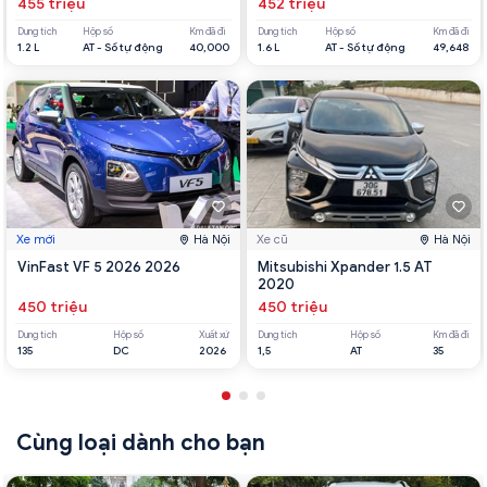
455 triệu
452 triệu
Dung tích
Hộp số
Km đã đi
Dung tích
Hộp số
Km đã đi
1.2 L
AT - Số tự động
40,000
1.6 L
AT - Số tự động
49,648
Xe mới
Hà Nội
Xe cũ
Hà Nội
VinFast VF 5 2026 2026
Mitsubishi Xpander 1.5 AT
2020
450 triệu
450 triệu
Dung tích
Hộp số
Xuất xứ
Dung tích
Hộp số
Km đã đi
135
DC
2026
1,5
AT
35
Cùng loại dành cho bạn