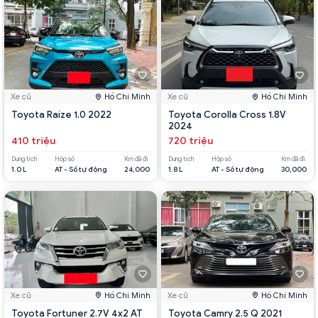
Xe cũ
Hồ Chí Minh
Xe cũ
Hồ Chí Minh
Toyota Raize 1.0 2022
Toyota Corolla Cross 1.8V
2024
410 triệu
720 triệu
Dung tích
Hộp số
Km đã đi
Dung tích
Hộp số
Km đã đi
1.0 L
AT - Số tự động
24,000
1.8 L
AT - Số tự động
30,000
Xe cũ
Hồ Chí Minh
Xe cũ
Hồ Chí Minh
Toyota Fortuner 2.7V 4x2 AT
Toyota Camry 2.5 Q 2021