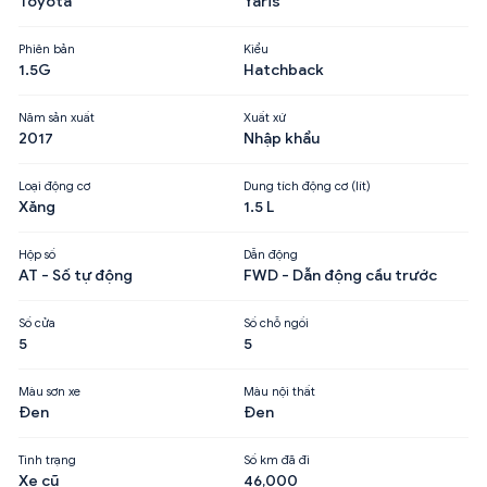
Toyota
Yaris
Phiên bản
Kiểu
1.5G
Hatchback
Năm sản xuất
Xuất xứ
2017
Nhập khẩu
Loại động cơ
Dung tích động cơ (lít)
Xăng
1.5 L
Hộp số
Dẫn động
AT - Số tự động
FWD - Dẫn động cầu trước
Số cửa
Số chỗ ngồi
5
5
Màu sơn xe
Màu nội thất
Đen
Đen
Tình trạng
Số km đã đi
Xe cũ
46,000