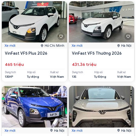
Xe mới
Hồ Chí Minh
Xe mới
Hà Nội
VinFast VF5 Plus 2026
VinFast VF5 Thường 2026
465 triệu
431.36 triệu
Dung tích
Hộp số
Xuất xứ
Dung tích
Hộp số
Xuất xứ
135HP
Tự động
Việt Nam
135
Tự Động
Việt Nam
Xe mới
Hà Nội
Xe mới
Hà Nội