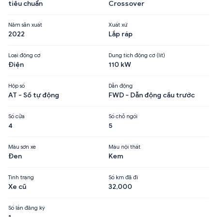
tiêu chuẩn
Crossover
Năm sản xuất
Xuất xứ
2022
Lắp ráp
Loại động cơ
Dung tích động cơ (lít)
Điện
110 kW
Hộp số
Dẫn động
AT - Số tự động
FWD - Dẫn động cầu trước
Số cửa
Số chỗ ngồi
4
5
Màu sơn xe
Màu nội thất
Đen
Kem
Tình trạng
Số km đã đi
Xe cũ
32,000
Số lần đăng ký