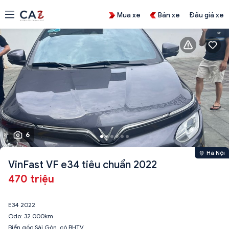
Mua xe
Bán xe
Đấu giá xe
6
Hà Nội
VinFast VF e34 tiêu chuẩn 2022
470 triệu
E34 2022
Odo: 32.000km
Biển gốc Sài Gòn, có BHTV