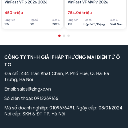
VinFast VF 5 2026 2026
VinFast VF MVP7 2026
450 triệu
754.06 triệu
Dung tích
Hộp số
Xuất xứ
Dung tích
Hộp số
Xuất xứ
135
DC
2026
158
Hộp Số Tự Động
Viêt Nam
CÔNG TY TNHH GIẢI PHÁP THƯƠNG MẠI ĐIỆN TỬ Ô
TÔ
Địa chỉ: 434 Trần Khát Chân, P. Phố Huế, Q. Hai Bà
Trưng, Hà Nội
Email:
sales@zingxe.vn
Số điện thoại:
0912269166
Mã số doanh nghiệp: 0109676491. Ngày cấp: 08/01/2024.
Nơi cấp: SKH & ĐT TP. Hà Nội