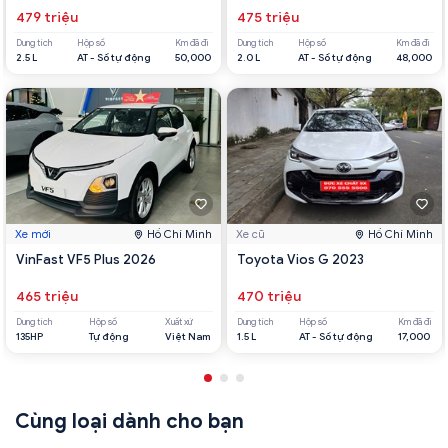
479 triệu
475 triệu
Dung tích
Hộp số
Km đã đi
Dung tích
Hộp số
Km đã đi
2.5 L
AT - Số tự động
50,000
2.0 L
AT - Số tự động
48,000
Xe mới
Hồ Chí Minh
Xe cũ
Hồ Chí Minh
VinFast VF5 Plus 2026
Toyota Vios G 2023
465 triệu
470 triệu
Dung tích
Hộp số
Xuất xứ
Dung tích
Hộp số
Km đã đi
135HP
Tự động
Việt Nam
1.5 L
AT - Số tự động
17,000
Cùng loại dành cho bạn