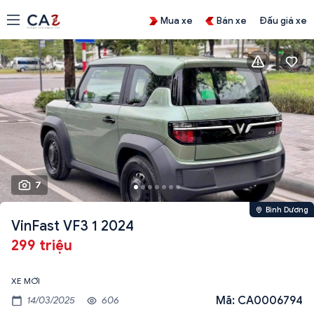
Mua xe
Bán xe
Đấu giá xe
7
Bình Dương
VinFast VF3 1 2024
299 triệu
XE MỚI
Mã: CA0006794
14/03/2025
606