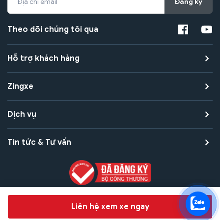
Đăng ký
Theo dõi chúng tôi qua
Hỗ trợ khách hàng
Zingxe
Dịch vụ
Tin tức & Tư vấn
Copyright © 2021 Zingxe. All rights reserved
Chat hỗ trợ
Liên hệ xem xe ngay
Bảo mật thanh toán
Bảo mật quyền riêng tư
Điều khoản sử dụng
Bản quyền tác giả