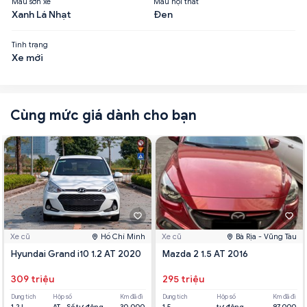
Màu sơn xe
Màu nội thất
Xanh Lá Nhạt
Đen
Tình trạng
Xe mới
Cùng mức giá dành cho bạn
Xe cũ
Hồ Chí Minh
Xe cũ
Bà Rịa - Vũng Tàu
Hyundai Grand i10 1.2 AT 2020
Mazda 2 1.5 AT 2016
309 triệu
295 triệu
Dung tích
Hộp số
Km đã đi
Dung tích
Hộp số
Km đã đi
1.2 L
AT - Số tự động
30,000
1.5
tự động
97,000