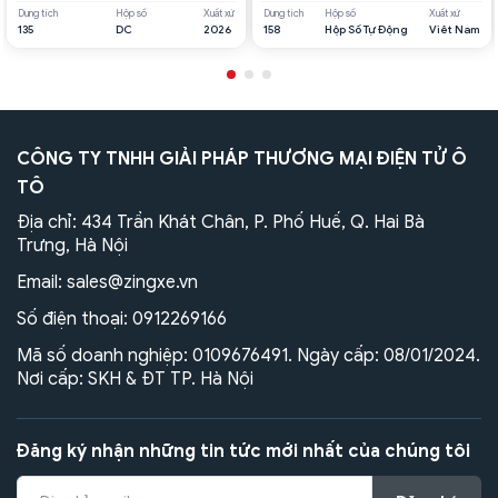
Dung tích
Hộp số
Xuất xứ
Dung tích
Hộp số
Xuất xứ
135
DC
2026
158
Hộp Số Tự Động
Viêt Nam
CÔNG TY TNHH GIẢI PHÁP THƯƠNG MẠI ĐIỆN TỬ Ô
TÔ
Địa chỉ: 434 Trần Khát Chân, P. Phố Huế, Q. Hai Bà
Trưng, Hà Nội
Email:
sales@zingxe.vn
Số điện thoại:
0912269166
Mã số doanh nghiệp: 0109676491. Ngày cấp: 08/01/2024.
Nơi cấp: SKH & ĐT TP. Hà Nội
Đăng ký nhận những tin tức mới nhất của chúng tôi