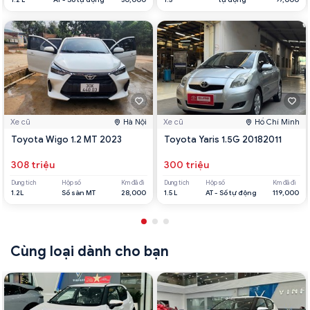
Xe cũ
Hà Nội
Xe cũ
Hồ Chí Minh
Toyota Wigo 1.2 MT 2023
Toyota Yaris 1.5G 20182011
308 triệu
300 triệu
Dung tích
Hộp số
Km đã đi
Dung tích
Hộp số
Km đã đi
1.2L
Số sàn MT
28,000
1.5 L
AT - Số tự động
119,000
Cùng loại dành cho bạn