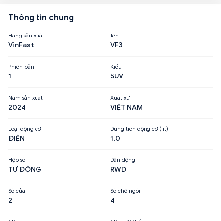
Thông tin chung
Hãng sản xuất
Tên
VinFast
VF3
Phiên bản
Kiểu
1
SUV
Năm sản xuất
Xuất xứ
2024
VIỆT NAM
Loại động cơ
Dung tích động cơ (lít)
ĐIỆN
1.0
Hộp số
Dẫn động
TỰ ĐỘNG
RWD
Số cửa
Số chỗ ngồi
2
4