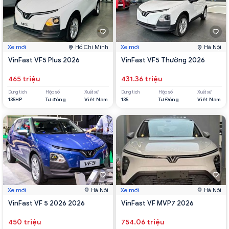
Xe mới
Hồ Chí Minh
Xe mới
Hà Nội
VinFast VF5 Plus 2026
VinFast VF5 Thường 2026
465 triệu
431.36 triệu
Dung tích
Hộp số
Xuất xứ
Dung tích
Hộp số
Xuất xứ
135HP
Tự động
Việt Nam
135
Tự Động
Việt Nam
Xe mới
Hà Nội
Xe mới
Hà Nội
VinFast VF 5 2026 2026
VinFast VF MVP7 2026
450 triệu
754.06 triệu