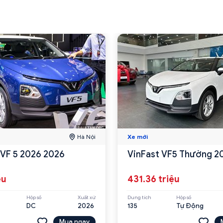
Hà Nội
Xe mới
 VF 5 2026 2026
VinFast VF5 Thường 2
ệu
431.36 triệu
Hộp số
Xuất xứ
Dung tích
Hộp số
DC
2026
135
Tự Động
Mua ngay