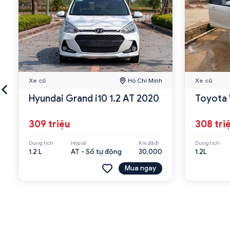
Xe cũ
Hồ Chí Minh
Xe cũ
Hyundai Grand i10 1.2 AT 2020
Toyota 
309 triệu
308 tri
Dung tích
Hộp số
Km đã đi
Dung tích
1.2 L
AT - Số tự động
30,000
1.2L
Mua ngay