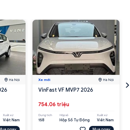
Hà Nội
Xe mới
Hà Nội
026
VinFast VF MVP7 2026
754.06 triệu
Xuất xứ
Dung tích
Hộp số
Xuất xứ
Việt Nam
158
Hộp Số Tự Động
Viêt Nam
Mua ngay
Mua ngay