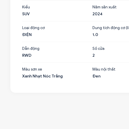
Kiểu
Năm sản xuất
SUV
2024
Loại động cơ
Dung tích động cơ (lí
ĐIỆN
1.0
Dẫn động
Số cửa
RWD
2
Màu sơn xe
Màu nội thất
Xanh Nhạt Nóc Trắng
Đen