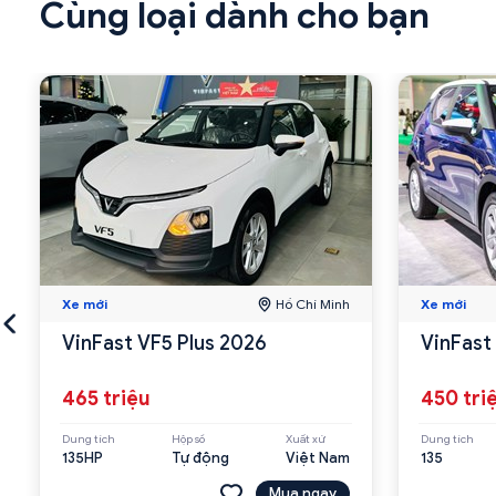
Cùng loại dành cho bạn
Xe mới
Hồ Chí Minh
Xe mới
VinFast VF5 Plus 2026
VinFast
465 triệu
450 tri
Dung tích
Hộp số
Xuất xứ
Dung tích
135HP
Tự động
Việt Nam
135
Mua ngay