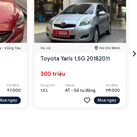
a - Vũng Tàu
Xe cũ
Hồ Chí Minh
Toyota Yaris 1.5G 20182011
300 triệu
Km đã đi
Dung tích
Hộp số
Km đã đi
97,000
1.5 L
AT - Số tự động
119,000
Mua ngay
Mua ngay