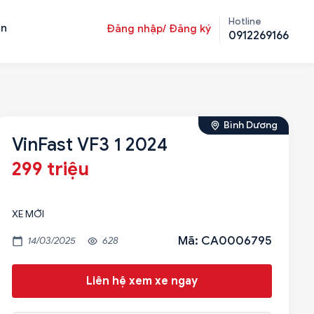
Hotline
ản
Đăng nhập/ Đăng ký
0912269166
Bình Dương
VinFast VF3 1 2024
299 triệu
XE MỚI
Mã: CA0006795
14/03/2025
628
Liên hệ xem xe ngay