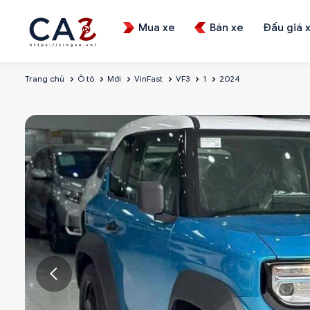
Mua xe
Bán xe
Đấu giá 
Trang chủ
Ô tô
Mới
VinFast
VF3
1
2024