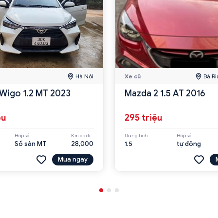
Hà Nội
Xe cũ
Bà Rị
Wigo 1.2 MT 2023
Mazda 2 1.5 AT 2016
ệu
295 triệu
Hộp số
Km đã đi
Dung tích
Hộp số
Số sàn MT
28,000
1.5
tự động
Mua ngay