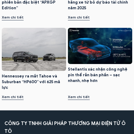
hãng xe từ bỏ dự báo tài chính
phiên bản đặc biệt “APXGP
năm 2025
Edition”
Xem chi tiết
Xem chi tiết
Stellantis xác nhận công nghệ
pin thể rắn bán phần – sạc
Hennessey ra mắt Tahoe và
nhanh, nhẹ hơn
Suburban “HP600” với 625 mã
lực
Xem chi tiết
Xem chi tiết
CÔNG TY TNHH GIẢI PHÁP THƯƠNG MẠI ĐIỆN TỬ Ô
TÔ