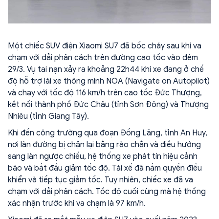
Một chiếc SUV điện Xiaomi SU7 đã bốc cháy sau khi va
chạm với dải phân cách trên đường cao tốc vào đêm
29/3. Vụ tai nạn xảy ra khoảng 22h44 khi xe đang ở chế
độ hỗ trợ lái xe thông minh NOA (Navigate on Autopilot)
và chạy với tốc độ 116 km/h trên cao tốc Đức Thượng,
kết nối thành phố Đức Châu (tỉnh Sơn Đông) và Thượng
Nhiêu (tỉnh Giang Tây).
Khi đến công trường qua đoạn Đồng Lăng, tỉnh An Huy,
nơi làn đường bị chặn lại bằng rào chắn và điều hướng
sang làn ngược chiều, hệ thống xe phát tín hiệu cảnh
báo và bắt đầu giảm tốc độ. Tài xế đã nắm quyền điều
khiển và tiếp tục giảm tốc. Tuy nhiên, chiếc xe đã va
chạm với dải phân cách. Tốc độ cuối cùng mà hệ thống
xác nhận trước khi va chạm là 97 km/h.