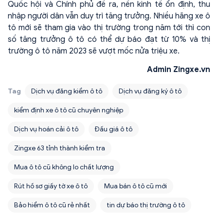
Quốc hội và Chính phủ đề ra, nền kinh tế ổn định, thu
nhập người dân vẫn duy trì tăng trưởng. Nhiều hãng xe ô
tô mới sẽ tham gia vào thị trường trong năm tới thì con
số tăng trưởng ô tô có thể dự báo đạt từ 10% và thị
trường ô tô năm 2023 sẽ vượt mốc nửa triệu xe.
Admin Zingxe.vn
Tag
Dịch vụ đăng kiểm ô tô
Dịch vụ đăng ký ô tô
kiểm định xe ô tô cũ chuyên nghiệp
Dịch vụ hoán cải ô tô
Đấu giá ô tô
Zingxe 63 tỉnh thành kiểm tra
Mua ô tô cũ không lo chất lượng
Rút hồ sơ giấy tờ xe ô tô
Mua bán ô tô cũ mới
Bảo hiểm ô tô cũ rẻ nhất
tin dự báo thị trường ô tô