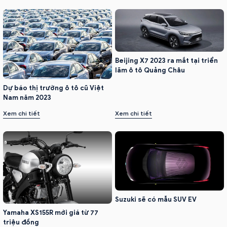
Beijing X7 2023 ra mắt tại triển
lãm ô tô Quảng Châu
Dự báo thị trường ô tô cũ Việt
Nam năm 2023
Xem chi tiết
Xem chi tiết
Suzuki sẽ có mẫu SUV EV
Yamaha XS155R mới giá từ 77
triệu đồng