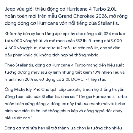
Jeep vừa giới thiệu động cơ Hurricane 4 Turbo 2.0L
hoàn toàn mới trên mẫu Grand Cherokee 2026, mở rộng
dòng động cơ Hurricane vốn nổi tiếng của Stellantis.
Khối máy bốn xy lanh tăng áp kép này cho công suất 324 mã lực
tại 6.000 vòng/phút và mô men xoắn 332 lb-ft trong dải 3.000–
4.500 vòng/phút, đạt mức 162 mã lực trên mỗi lít, con số dẫn
đầu phân khúc dù không tích hợp hệ thống hybrid.
Theo Stellantis, động cơ Hurricane 4 Turbo mang đến hiệu suất
tương đương máy sáu xy lanh nhưng tiết kiệm 10% nhiên liệu và
mạnh hơn 20% so với động cơ 2.0L DOHC I-4 hiện tại.
Ông Micky Bly, Phó Chủ tịch cấp cao phụ trách hệ thống truyền
động toàn cầu của Stellantis, chia sẻ: “Tên gọi Hurricane 4 Turbo
hoàn toàn xứng đáng vì động cơ này thật sự mạnh mẽ với turbo
hình học biến thiên, hệ thống phun kép và công nghệ đốt cháy
hiệu suất cao.”
Động cơ mới hứa hẹn sẽ trở thành lựa chọn lý tưởng cho nhiều