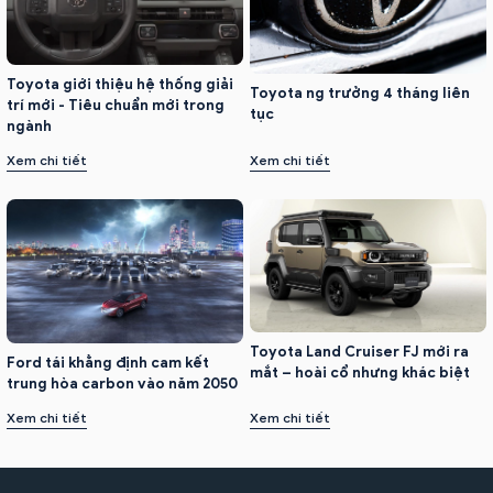
Toyota giới thiệu hệ thống giải
Toyota ng trưởng 4 tháng liên
trí mới - Tiêu chuẩn mới trong
tục
ngành
Xem chi tiết
Xem chi tiết
Toyota Land Cruiser FJ mới ra
Ford tái khẳng định cam kết
mắt – hoài cổ nhưng khác biệt
trung hòa carbon vào năm 2050
Xem chi tiết
Xem chi tiết