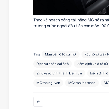
Theo kế hoạch đăng tải, hãng MG sẽ ra mắ
trường nước ngoài đầu tiên cán mốc 100.
Tag
Mua bán ô tô cũ mới
Rút hồ sơ giấy t
Dịch vụ hoán cải ô tô
kiểm định xe ô tô cũ
Zingxe 63 tỉnh thành kiểm tra
kiểm định ô
MGthainguyen
MGtrankhatchan
M