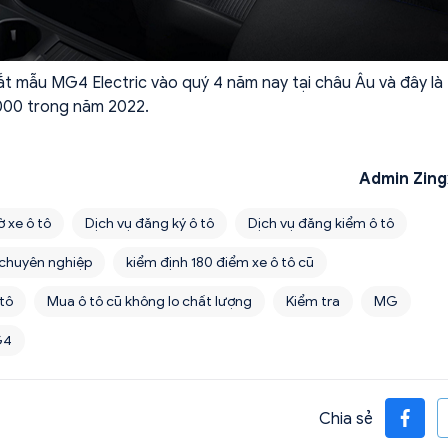
t mẫu MG4 Electric vào quý 4 năm nay tại châu Âu và đây là 
000 trong năm 2022.
Admin Zing
ờ xe ô tô
Dịch vụ đăng ký ô tô
Dịch vụ đăng kiểm ô tô
 chuyên nghiệp
kiểm định 180 điểm xe ô tô cũ
 tô
Mua ô tô cũ không lo chất lượng
Kiểm tra
MG
G4
Chia sẻ