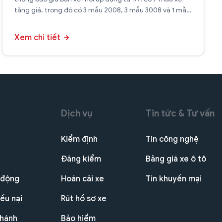
tăng giá, trong đó có 3 mẫu 2008, 3 mẫu 3008 và 1 mẫu
Traveller Premium 7S.
Xem chi tiết
Dịch vụ
Tin tức & Tư vấn
Kiểm định
Tin công nghệ
Đăng kiểm
Bảng giá xe ô tô
 động
Hoán cải xe
Tin khuyến mại
ếu nại
Rút hồ sơ xe
nhánh
Bảo hiểm