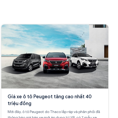
Giá xe ô tô Peugeot tăng cao nhất 40
triệu đồng
Mới đây, ô tô Peugeot do Thaco lắp ráp và phân phối đã
thông báo giá bán xe mới áp dụng từ 1/9, có 7 mẫu xe