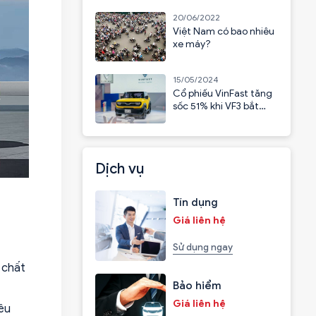
20/06/2022
Việt Nam có bao nhiêu
xe máy?
15/05/2024
Cổ phiếu VinFast tăng
sốc 51% khi VF3 bắt
đầu nhận cọc
Dịch vụ
Tín dụng
Giá liên hệ
Sử dụng ngay
 chất
Bảo hiểm
Giá liên hệ
êu