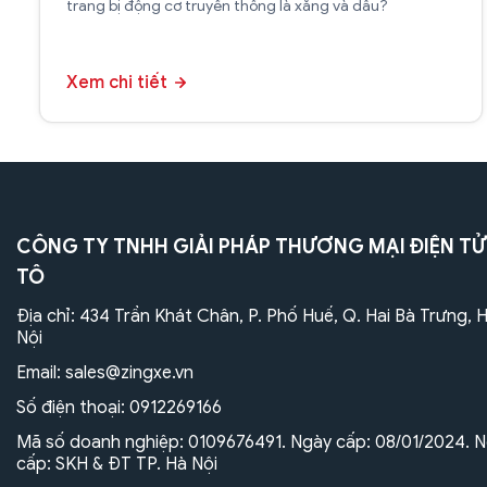
trang bị động cơ truyền thống là xăng và dầu?
Xem chi tiết
CÔNG TY TNHH GIẢI PHÁP THƯƠNG MẠI ĐIỆN TỬ
TÔ
Địa chỉ: 434 Trần Khát Chân, P. Phố Huế, Q. Hai Bà Trưng, 
Nội
Email:
sales@zingxe.vn
Số điện thoại:
0912269166
Mã số doanh nghiệp: 0109676491. Ngày cấp: 08/01/2024. N
cấp: SKH & ĐT TP. Hà Nội