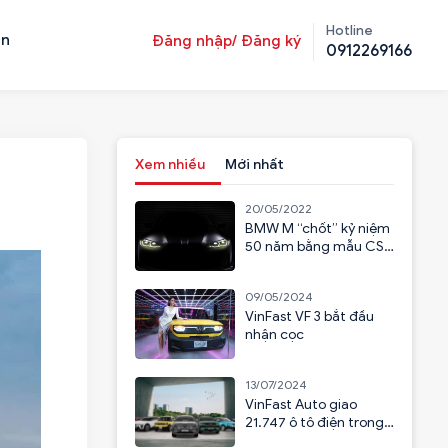
Hotline
ản
Đăng nhập/ Đăng ký
0912269166
Xem nhiều
Mới nhất
20/05/2022
BMW M “chốt” kỷ niệm
50 năm bằng mẫu CSL
2023
09/05/2024
VinFast VF 3 bắt đầu
nhận cọc
13/07/2024
VinFast Auto giao
21.747 ô tô điện trong
6 tháng đầu năm