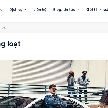
xe
Dịch vụ
Liên hệ
Blog, tin tức
Gói tài kho
 loạt
g loạt