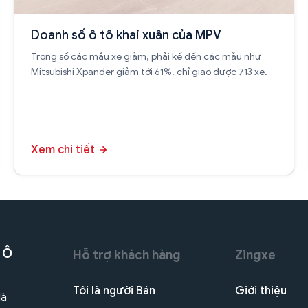
Doanh số ô tô khai xuân của MPV
Trong số các mẫu xe giảm, phải kể đến các mẫu như
Mitsubishi Xpander giảm tới 61%, chỉ giao được 713 xe.
Xem chi tiết
 Ô
Hỗ trợ khách hàng
Zingxe
Tôi là người Bán
Giới thiệu
Hà