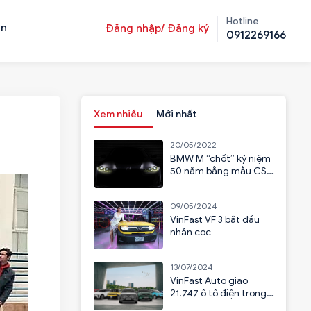
Hotline
ản
Đăng nhập/ Đăng ký
0912269166
Xem nhiều
Mới nhất
20/05/2022
BMW M “chốt” kỷ niệm
50 năm bằng mẫu CSL
2023
09/05/2024
VinFast VF 3 bắt đầu
nhận cọc
13/07/2024
VinFast Auto giao
21.747 ô tô điện trong
6 tháng đầu năm