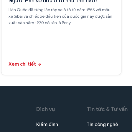
Người Hàn sở hữu ô tô như thế nào?
Hàn Quốc đã từng lắp ráp xe ô tô từ năm 1955 với mẫu
xe Sibai và chiếc xe đầu tiên của quốc gia này được sản
xuất vào năm 1970 có tên là Pony.
Xem chi tiết
Dịch vụ
Tin tức & Tư vấn
Kiểm định
Tin công nghệ