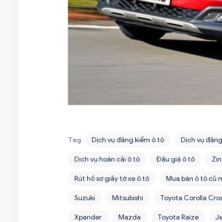
Tag
Dịch vụ đăng kiểm ô tô
Dịch vụ đăng
Dịch vụ hoán cải ô tô
Đấu giá ô tô
Zin
Rút hồ sơ giấy tờ xe ô tô
Mua bán ô tô cũ 
Suzuki
Mitsubishi
Toyota Corolla Cro
Xpander
Mazda
Toyota Raize
J