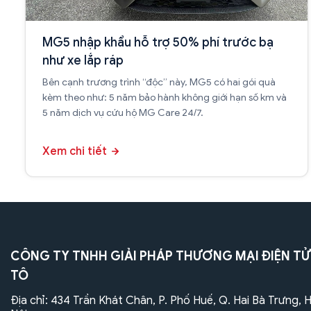
MG5 nhập khẩu hỗ trợ 50% phí trước bạ
như xe lắp ráp
Bên cạnh trương trình “độc” này, MG5 có hai gói quà
kèm theo như: 5 năm bảo hành không giới hạn số km và
5 năm dịch vụ cứu hộ MG Care 24/7.
Xem chi tiết
CÔNG TY TNHH GIẢI PHÁP THƯƠNG MẠI ĐIỆN TỬ
TÔ
Địa chỉ: 434 Trần Khát Chân, P. Phố Huế, Q. Hai Bà Trưng, 