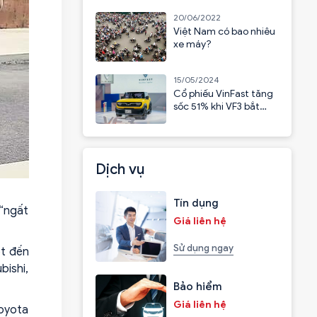
20/06/2022
Việt Nam có bao nhiêu
xe máy?
15/05/2024
Cổ phiếu VinFast tăng
sốc 51% khi VF3 bắt
đầu nhận cọc
Dịch vụ
Tín dụng
 “ngất
Giá liên hệ
Sử dụng ngay
ót đến
bishi,
Bảo hiểm
Giá liên hệ
oyota