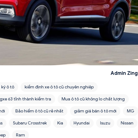
Admin Zing
 ký ô tô
kiểm định xe ô tô cũ chuyên nghiệp
gxe 63 tỉnh thành kiểm tra
Mua ô tô cũ không lo chất lượng
mới
Bảo hiểm ô tô cũ rẻ nhất
giảm giá bán ô tô mới
MG
ss
Subaru Crosstrek
Kia
Hyundai
Isuzu
Nissan
eep
Ram