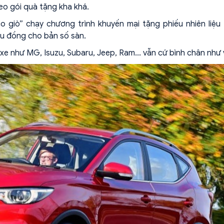
heo gói quà tặng kha khá.
 giò” chạy chương trình khuyến mại tặng phiếu nhiên liệu
ệu đồng cho bản số sàn.
 xe như MG, Isuzu, Subaru, Jeep, Ram... vẫn cứ bình chân như 