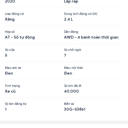
2020
Lắp ráp
Loại động cơ
Dung tích động cơ (lít)
Xăng
2.4 L
Hộp số
Dẫn động
AT - Số tự động
AWD - 4 bánh toàn thời gian
Số cửa
Số chỗ ngồi
5
7
Màu sơn xe
Màu nội thất
Đen
Đen
Tình trạng
Số km đã đi
Xe cũ
40,000
Số lần đăng ký
Biển số
1
30G-53861