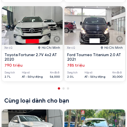
Xe cũ
Hồ Chí Minh
Xe cũ
Hồ Chí Minh
Toyota Fortuner 2.7V 4x2 AT
Ford Tourneo Titanium 2.0 AT
2020
2021
790 triệu
785 triệu
Dung tích
Hộp số
Km đã đi
Dung tích
Hộp số
Km đã đi
2.7 L
AT - Số tự động
54,000
2.0 L
AT - Số tự động
30,000
Cùng loại dành cho bạn