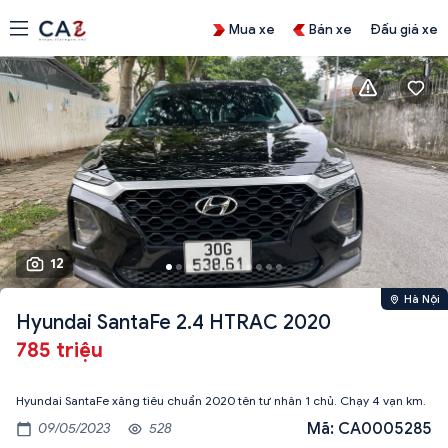
Mua xe
Bán xe
Đấu giá xe
12
Hà Nội
Hyundai SantaFe 2.4 HTRAC 2020
785 triệu
Mã: CA0005285
09/05/2023
528