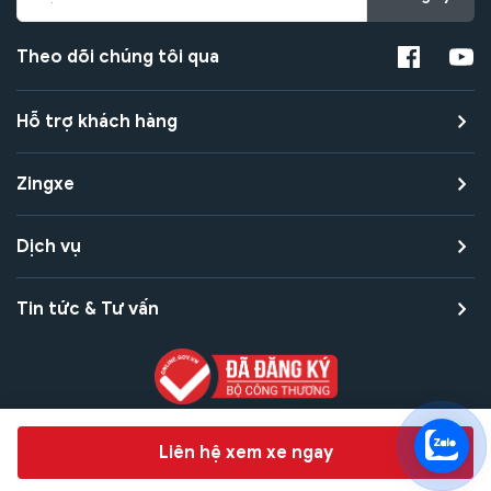
Theo dõi chúng tôi qua
Hỗ trợ khách hàng
Zingxe
Dịch vụ
Tin tức & Tư vấn
Copyright © 2021 Zingxe. All rights reserved
Chat hỗ trợ
Liên hệ xem xe ngay
Bảo mật thanh toán
Bảo mật quyền riêng tư
Điều khoản sử dụng
Bản quyền tác giả