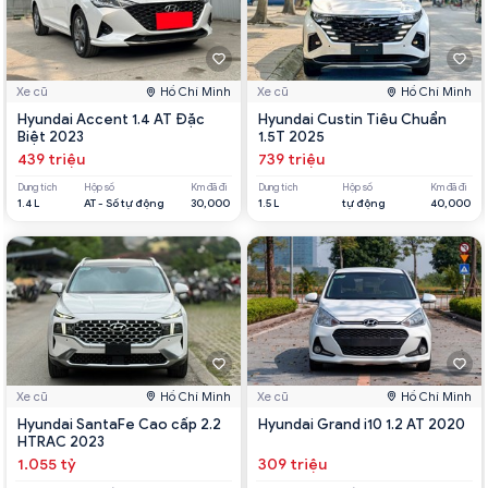
Xe cũ
Hồ Chí Minh
Xe cũ
Hồ Chí Minh
Hyundai Accent 1.4 AT Đặc
Hyundai Custin Tiêu Chuẩn
Biệt 2023
1.5T 2025
439 triệu
739 triệu
Dung tích
Hộp số
Km đã đi
Dung tích
Hộp số
Km đã đi
1.4 L
AT - Số tự động
30,000
1.5 L
tự động
40,000
Xe cũ
Hồ Chí Minh
Xe cũ
Hồ Chí Minh
Hyundai SantaFe Cao cấp 2.2
Hyundai Grand i10 1.2 AT 2020
HTRAC 2023
1.055 tỷ
309 triệu