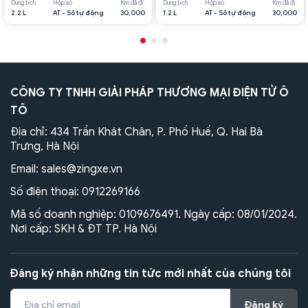
Dung tích
Hộp số
Km đã đi
Dung tích
Hộp số
Km đã đi
2.2 L
AT - Số tự động
30,000
1.2 L
AT - Số tự động
30,000
CÔNG TY TNHH GIẢI PHÁP THƯƠNG MẠI ĐIỆN TỬ Ô
TÔ
Địa chỉ: 434 Trần Khát Chân, P. Phố Huế, Q. Hai Bà
Trưng, Hà Nội
Email:
sales@zingxe.vn
Số điện thoại:
0912269166
Mã số doanh nghiệp: 0109676491. Ngày cấp: 08/01/2024.
Nơi cấp: SKH & ĐT TP. Hà Nội
Đăng ký nhận những tin tức mới nhất của chúng tôi
Đăng ký