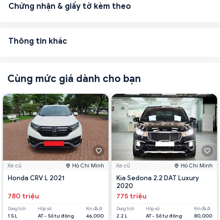
Chứng nhận & giấy tờ kèm theo
Thông tin khác
Cùng mức giá dành cho bạn
Xe cũ
Hồ Chí Minh
Xe cũ
Hồ Chí Minh
Honda CRV L 2021
Kia Sedona 2.2 DAT Luxury
2020
780 triệu
775 triệu
Dung tích
Hộp số
Km đã đi
Dung tích
Hộp số
Km đã đi
1.5 L
AT - Số tự động
46,000
2.2 L
AT - Số tự động
80,000