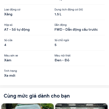
Loại động cơ
Dung tích động cơ (lít)
Xăng
1.5 L
Hộp số
Dẫn động
AT - Số tự động
FWD - Dẫn động cầu trước
Số cửa
Số chỗ ngồi
4
5
Màu sơn xe
Màu nội thất
Xám
Đen - Đỏ
Tình trạng
Xe mới
Cùng mức giá dành cho bạn