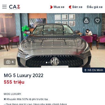
Mua xe
Bán xe
Đấu giá xe
6
Hồ Chí Minh
MG 5 Luxury 2022
555 triệu
MG5 LUXURY.
❌ Khuyến Mãi 50% lệ phí trước bạ .
- Quà tặng giá trị cao, tặng phụ kiện chính hãng.