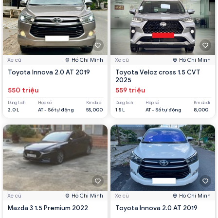
Xe cũ
Hồ Chí Minh
Xe cũ
Hồ Chí Minh
Toyota Innova 2.0 AT 2019
Toyota Veloz cross 1.5 CVT
2025
550 triệu
559 triệu
Dung tích
Hộp số
Km đã đi
Dung tích
Hộp số
Km đã đi
2.0 L
AT - Số tự động
55,000
1.5 L
AT - Số tự động
8,000
Xe cũ
Hồ Chí Minh
Xe cũ
Hồ Chí Minh
Mazda 3 1.5 Premium 2022
Toyota Innova 2.0 AT 2019