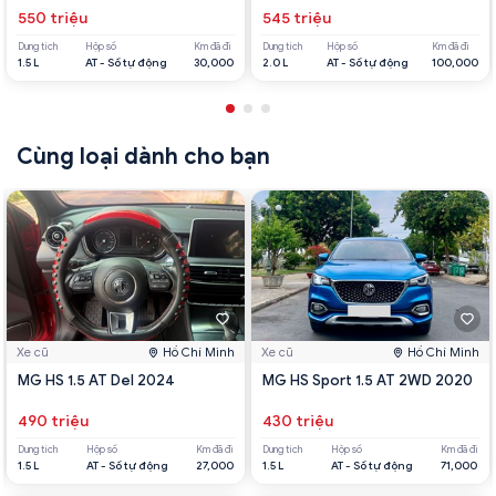
550 triệu
545 triệu
Dung tích
Hộp số
Km đã đi
Dung tích
Hộp số
Km đã đi
1.5 L
AT - Số tự động
30,000
2.0 L
AT - Số tự động
100,000
Cùng loại dành cho bạn
Xe cũ
Hồ Chí Minh
Xe cũ
Hồ Chí Minh
MG HS 1.5 AT Del 2024
MG HS Sport 1.5 AT 2WD 2020
490 triệu
430 triệu
Dung tích
Hộp số
Km đã đi
Dung tích
Hộp số
Km đã đi
1.5 L
AT - Số tự động
27,000
1.5 L
AT - Số tự động
71,000