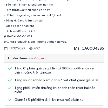
- Bảo hành 5 năm không giới hạn km
- Đưa trước 60 triệu nhận xe ngay
- Hỗ trợ trả góp ( nợ xấu vẫn mua được xe)
- Đăng kí, đăng kiểm trọn gói
- Giao xe tận nhận nhà
- Dịch vụ MG care 24/7
☎️ Bé Đạt MG Gò VẤP.
Đ/C 786B Nguyễn Kiệm Phường 3 quận gò vấp.
Mã: CA0004385
17/02/2023
897
Ưu đãi thêm của
Zingxe
Tặng 01 phần quà trị giá lên tới 500k cho KH mua xe
thành công trên Zingxe
Tặng voucher bảo hiểm dân sự, vật chất giảm giá 20%
Tặng phiếu miễn thưởng khi thanh toán thiệt hại bảo
hiểm
Giảm 35% phí kiểm định khi mua hoặc bán xe