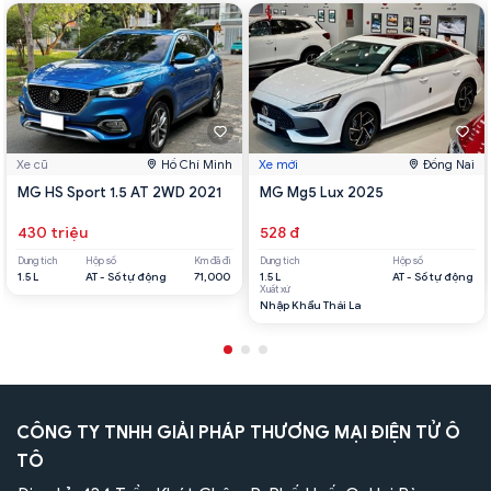
Xe cũ
Hồ Chí Minh
Xe mới
Đồng Nai
MG HS Sport 1.5 AT 2WD 2021
MG Mg5 Lux 2025
430 triệu
528 đ
Dung tích
Hộp số
Km đã đi
Dung tích
Hộp số
1.5 L
AT - Số tự động
71,000
1.5 L
AT - Số tự động
Xuất xứ
Nhập Khẩu Thái La
CÔNG TY TNHH GIẢI PHÁP THƯƠNG MẠI ĐIỆN TỬ Ô
TÔ