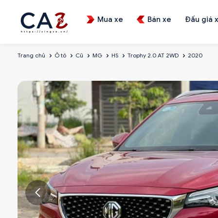
Mua xe
Bán xe
Đấu giá 
Trang chủ
Ô tô
Cũ
MG
HS
Trophy 2.0 AT 2WD
2020