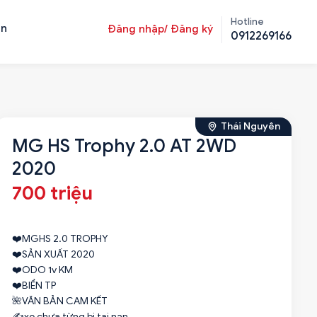
Hotline
ản
Đăng nhập/ Đăng ký
0912269166
Thái Nguyên
MG HS Trophy 2.0 AT 2WD
2020
700 triệu
❤️MGHS 2.0 TROPHY
❤️SẢN XUẤT 2020
❤️ODO 1v KM
❤️BIỂN TP
🌺VĂN BẢN CAM KẾT
✍️xe chưa từng bị tai nạn