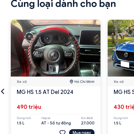
Cùng loại dành cho bạn
Xe cũ
Hồ Chí Minh
Xe cũ
MG HS 1.5 AT Del 2024
MG HS S
490 triệu
430 tri
Dung tích
Hộp số
Km đã đi
Dung tích
1.5 L
AT - Số tự động
27,000
1.5 L
Mua ngay