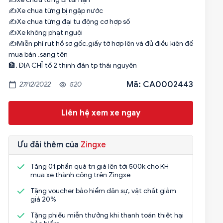
✍️Xe chua từng bị ngập nước
✍️Xe chua từng đại tu động cơ hợp số
✍️Xe không phạt nguội
✍️Miễn phí rut hồ sơ gốc,giấy tờ hợp lên và đủ điều kiện để
mua bán ,sang tên
🏦. ĐỊA CHỈ tổ 2 thịnh đán tp thái nguyên
Mã: CA0002443
27/12/2022
520
Liên hệ xem xe ngay
Ưu đãi thêm của
Zingxe
Tặng 01 phần quà trị giá lên tới 500k cho KH
mua xe thành công trên Zingxe
Tặng voucher bảo hiểm dân sự, vật chất giảm
giá 20%
Tặng phiếu miễn thưởng khi thanh toán thiệt hại