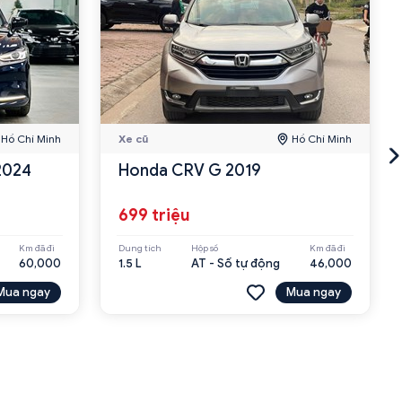
Hồ Chí Minh
Xe cũ
Hồ Chí Minh
2024
Honda CRV G 2019
699 triệu
Km đã đi
Dung tích
Hộp số
Km đã đi
60,000
1.5 L
AT - Số tự động
46,000
Mua ngay
Mua ngay