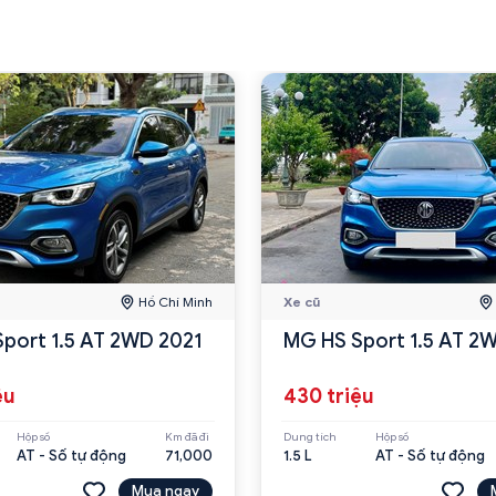
Hồ Chí Minh
Xe cũ
port 1.5 AT 2WD 2021
MG HS Sport 1.5 AT 2
ệu
430 triệu
Hộp số
Km đã đi
Dung tích
Hộp số
AT - Số tự động
71,000
1.5 L
AT - Số tự động
Mua ngay