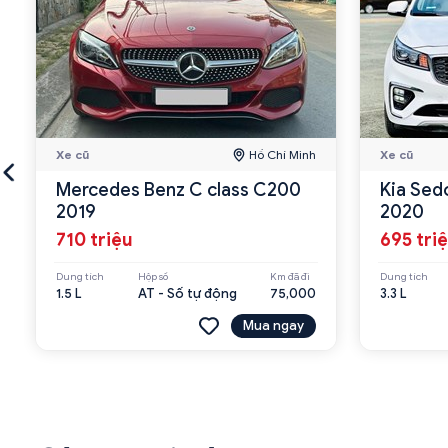
Xe cũ
Hồ Chí Minh
Xe cũ
Mercedes Benz C class C200
Kia Sed
2019
2020
710 triệu
695 tri
Dung tích
Hộp số
Km đã đi
Dung tích
1.5 L
AT - Số tự động
75,000
3.3 L
Mua ngay