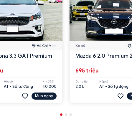
Hồ Chí Minh
Xe cũ
ona 3.3 GAT Premium
Mazda 6 2.0 Premium 
ệu
695 triệu
Hộp số
Km đã đi
Dung tích
Hộp số
AT - Số tự động
40,000
2.0 L
AT - Số tự động
Mua ngay