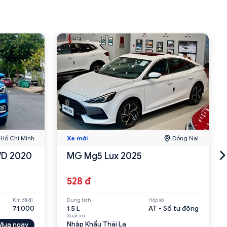
Hồ Chí Minh
Xe mới
Đồng Nai
WD 2020
MG Mg5 Lux 2025
528 đ
Km đã đi
Dung tích
Hộp số
71,000
1.5 L
AT - Số tự động
Xuất xứ
Nhập Khẩu Thái La
Mua ngay