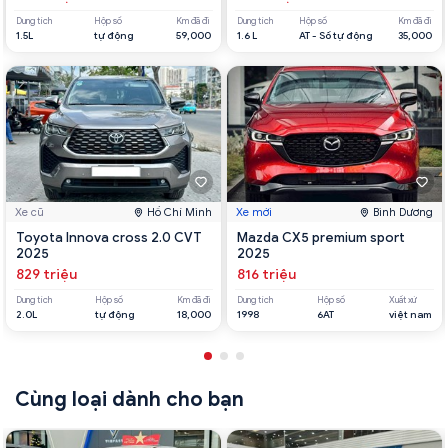
Dung tích
Hộp số
Km đã đi
Dung tích
Hộp số
Km đã đi
1.5L
tự động
59,000
1.6 L
AT - Số tự động
35,000
Xe cũ
Hồ Chí Minh
Xe mới
Bình Dương
Toyota Innova cross 2.0 CVT
Mazda CX5 premium sport
2025
2025
829 triệu
816 triệu
Dung tích
Hộp số
Km đã đi
Dung tích
Hộp số
Xuất xứ
2.0L
tự động
18,000
1998
6AT
việt nam
Cùng loại dành cho bạn