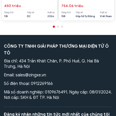
450 triệu
754.06 triệu
Dung tích
Hộp số
Xuất xứ
Dung tích
Hộp số
Xuất xứ
135
DC
2026
158
Hộp Số Tự Động
Viêt Nam
CÔNG TY TNHH GIẢI PHÁP THƯƠNG MẠI ĐIỆN TỬ Ô
TÔ
Địa chỉ: 434 Trần Khát Chân, P. Phố Huế, Q. Hai Bà
Trưng, Hà Nội
Email:
sales@zingxe.vn
Số điện thoại:
0912269166
Mã số doanh nghiệp: 0109676491. Ngày cấp: 08/01/2024.
Nơi cấp: SKH & ĐT TP. Hà Nội
Đăng ký nhận những tin tức mới nhất của chúng tôi