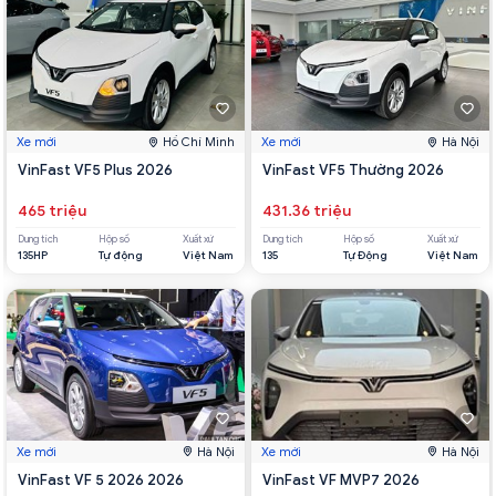
Xe mới
Hồ Chí Minh
Xe mới
Hà Nội
VinFast VF5 Plus 2026
VinFast VF5 Thường 2026
465 triệu
431.36 triệu
Dung tích
Hộp số
Xuất xứ
Dung tích
Hộp số
Xuất xứ
135HP
Tự động
Việt Nam
135
Tự Động
Việt Nam
Xe mới
Hà Nội
Xe mới
Hà Nội
VinFast VF 5 2026 2026
VinFast VF MVP7 2026