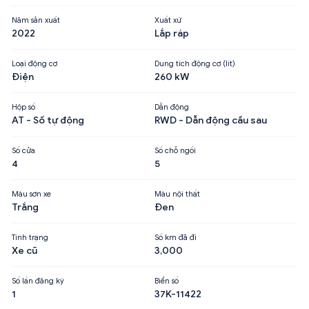
Năm sản xuất
Xuất xứ
2022
Lắp ráp
Loại động cơ
Dung tích động cơ (lít)
Điện
260 kW
Hộp số
Dẫn động
AT - Số tự động
RWD - Dẫn động cầu sau
Số cửa
Số chỗ ngồi
4
5
Màu sơn xe
Màu nội thất
Trắng
Đen
Tình trạng
Số km đã đi
Xe cũ
3,000
Số lần đăng ký
Biển số
1
37K-11422