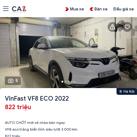
Mua xe
Bán xe
Đấu giá xe
5
Hà Nội
VinFast VF8 ECO 2022
822 triệu
AUTO CHỐT mới về chào bán ngay:
VF8 eco trắng biển tỉnh siêu lướt 3.000 km.
822 triệu