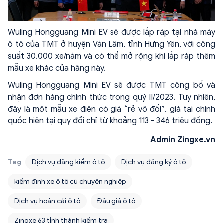
Wuling Hongguang Mini EV sẽ được lắp ráp tại nhà máy
ô tô của TMT ở huyện Văn Lâm, tỉnh Hưng Yên, với công
suất 30.000 xe/năm và có thể mở rộng khi lắp ráp thêm
mẫu xe khác của hãng này.
Wuling Hongguang Mini EV sẽ được TMT công bố và
nhận đơn hàng chính thức trong quý II/2023. Tuy nhiên,
đây là một mẫu xe điện có giá “rẻ vô đối”, giá tại chính
quốc hiện tại quy đổi chỉ từ khoảng 113 - 346 triệu đồng.
Admin Zingxe.vn
Tag
Dịch vụ đăng kiểm ô tô
Dịch vụ đăng ký ô tô
kiểm định xe ô tô cũ chuyên nghiệp
Dịch vụ hoán cải ô tô
Đấu giá ô tô
Zingxe 63 tỉnh thành kiểm tra