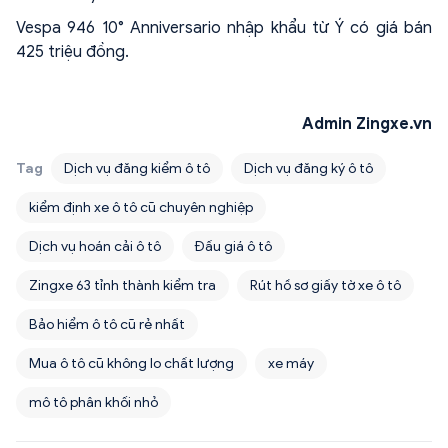
Vespa 946 10° Anniversario nhập khẩu từ Ý có giá bán
425 triệu đồng.
Admin Zingxe.vn
Tag
Dịch vụ đăng kiểm ô tô
Dịch vụ đăng ký ô tô
kiểm định xe ô tô cũ chuyên nghiệp
Dịch vụ hoán cải ô tô
Đấu giá ô tô
Zingxe 63 tỉnh thành kiểm tra
Rút hồ sơ giấy tờ xe ô tô
Bảo hiểm ô tô cũ rẻ nhất
Mua ô tô cũ không lo chất lượng
xe máy
mô tô phân khối nhỏ