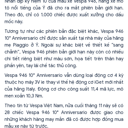
Nhân dịp kỷ niệm 10 của mẫu xe Vespa 946, hãng xe mô
tô nổi tiếng của Ý đã cho ra mắt phiên bản giới hạn.
Theo đó, chỉ có 1.000 chiếc được xuất xưởng cho dấu
mốc này.
Tương tự như các phiên bản đặc biệt khác, Vespa 946
10° Anniversario chỉ được sản xuất tại nhà máy của hãng
mẹ Piaggio ở Ý. Ngoài sự khác biệt về thiết kế “sang
chảnh”, Vespa 946 phiên bản giới hạn này còn có nhiều
chi tiết riêng biệt như màu sơn, họa tiết trên thân hay
phần yên, tay lái chế tác thủ công.
Vespa 946 10° Anniversario vẫn dùng loại động cơ 4 kỳ
thuộc họ máy 3V ie thay vì thế hệ động cơ iGet mới nhất
của hãng Italy. Động cơ cho công suất 11,4 mã lực, mô
men xoắn 10,3 Nm.
Theo tin từ Vespa Việt Nam, nửa cuối tháng 11 này sẽ có
28 chiếc Vespa 946 10° Anniversario được giao cho
những khách hàng may mắn đã có được hợp đồng mua
mẫu xe này từ trước.