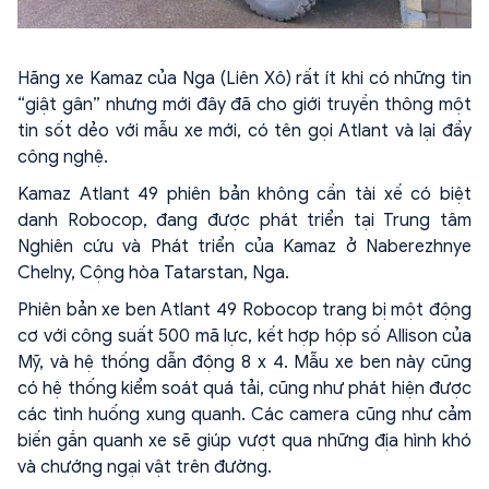
Hãng xe Kamaz của Nga (Liên Xô) rất ít khi có những tin
“giật gân” nhưng mới đây đã cho giới truyền thông một
tin sốt dẻo với mẫu xe mới, có tên gọi Atlant và lại đầy
công nghệ.
Kamaz Atlant 49 phiên bản không cần tài xế có biệt
danh Robocop, đang được phát triển tại Trung tâm
Nghiên cứu và Phát triển của Kamaz ở Naberezhnye
Chelny, Cộng hòa Tatarstan, Nga.
Phiên bản xe ben Atlant 49 Robocop trang bị một động
cơ với công suất 500 mã lực, kết hợp hộp số Allison của
Mỹ, và hệ thống dẫn động 8 x 4. Mẫu xe ben này cũng
có hệ thống kiểm soát quá tải, cũng như phát hiện được
các tình huống xung quanh. Các camera cũng như cảm
biến gắn quanh xe sẽ giúp vượt qua những địa hình khó
và chướng ngại vật trên đường.