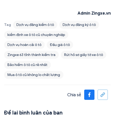
Admin Zingxe.vn
Tag
Dịch vụ đăng kiểm ô tô
Dịch vụ đăng ký ô tô
kiểm định xe ô tô cũ chuyên nghiệp
Dịch vụ hoán cải ô tô
Đấu giá ô tô
Zingxe 63 tỉnh thành kiểm tra
Rút hồ sơ giấy tờ xe ô tô
Bảo hiểm ô tô cũ rẻ nhất
Mua ô tô cũ không lo chất lượng
Chia sẻ
Để lại bình luận của bạn