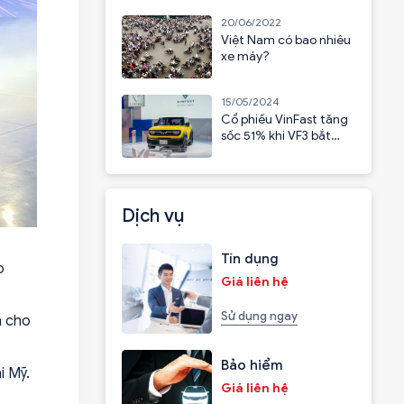
20/06/2022
Việt Nam có bao nhiêu
xe máy?
15/05/2024
Cổ phiếu VinFast tăng
sốc 51% khi VF3 bắt
đầu nhận cọc
Dịch vụ
Tín dụng
o
Giá liên hệ
Sử dụng ngay
h cho
Bảo hiểm
i Mỹ.
Giá liên hệ