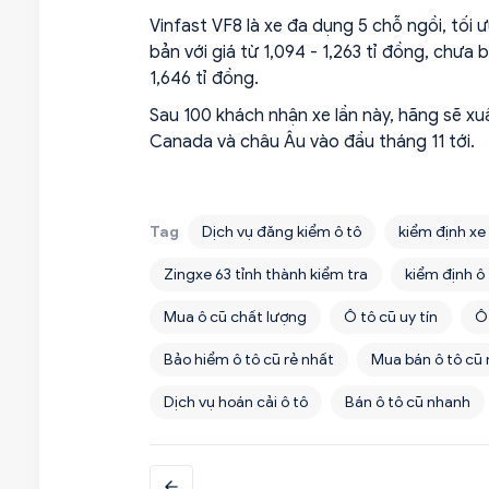
Vinfast VF8 là xe đa dụng 5 chỗ ngồi, tối 
bản với giá từ 1,094 - 1,263 tỉ đồng, chưa
1,646 tỉ đồng.
Sau 100 khách nhận xe lần này, hãng sẽ xuấ
Canada và châu Âu vào đầu tháng 11 tới.
Tag
Dịch vụ đăng kiểm ô tô
kiểm định xe
Zingxe 63 tỉnh thành kiểm tra
kiểm định ô
Mua ô cũ chất lượng
Ô tô cũ uy tín
Ô
Bảo hiểm ô tô cũ rẻ nhất
Mua bán ô tô cũ
Dịch vụ hoán cải ô tô
Bán ô tô cũ nhanh