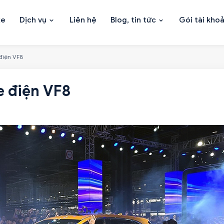
xe
Dịch vụ
Liên hệ
Blog, tin tức
Gói tài kho
điện VF8
e điện VF8