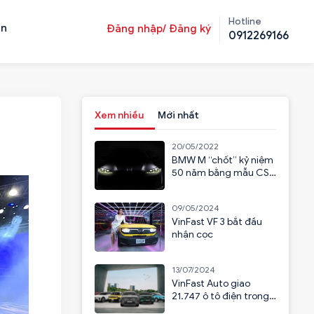
Hotline
ản
Đăng nhập/ Đăng ký
0912269166
Xem nhiều
Mới nhất
20/05/2022
BMW M “chốt” kỷ niệm
50 năm bằng mẫu CSL
2023
09/05/2024
VinFast VF 3 bắt đầu
nhận cọc
13/07/2024
VinFast Auto giao
21.747 ô tô điện trong
6 tháng đầu năm