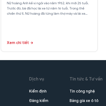
Nữ hoàng Anh kế vị ngôi vào năm 1952, khi mới 25 tuổi.
Trước đó, bà đã học lái xe từ năm 16 tuổi. Trong thế
chiến thứ II, Nữ hoàng đã từng làm thợ máy và lái xe
trong một quân đoàn nữ. Bà có thể sửa chữa và lái các
loại xe quân sự, xe cứu thương, xe tải.
Xem chi tiết
Dịch vụ
Tin tức & Tư vấn
Kiểm định
Tin công nghệ
Đăng kiểm
Bảng giá xe ô tô