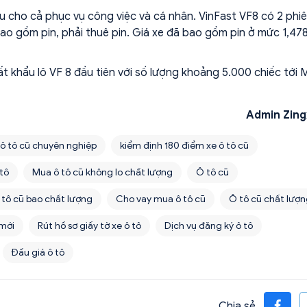
ưu cho cả phục vụ công việc và cá nhân. VinFast VF8 có 2 phi
 bao gồm pin, phải thuê pin. Giá xe đã bao gồm pin ở mức 1,478
t khẩu lô VF 8 đầu tiên với số lượng khoảng 5.000 chiếc tới M
Admin Zing
 ô tô cũ chuyên nghiệp
kiểm định 180 điểm xe ô tô cũ
 tô
Mua ô tô cũ không lo chất lượng
Ô tô cũ
 tô cũ bao chất lượng
Cho vay mua ô tô cũ
Ô tô cũ chất lượ
 mới
Rút hồ sơ giấy tờ xe ô tô
Dịch vụ đăng ký ô tô
Đấu giá ô tô
Chia sẻ