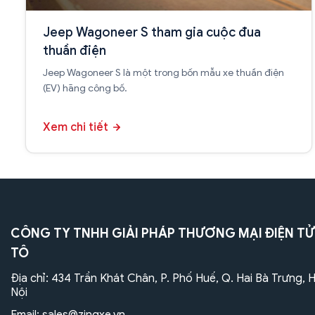
Jeep Wagoneer S tham gia cuộc đua
thuần điện
Jeep Wagoneer S là một trong bốn mẫu xe thuần điện
(EV) hãng công bố.
Xem chi tiết
CÔNG TY TNHH GIẢI PHÁP THƯƠNG MẠI ĐIỆN TỬ
TÔ
Địa chỉ: 434 Trần Khát Chân, P. Phố Huế, Q. Hai Bà Trưng, 
Nội
Email:
sales@zingxe.vn