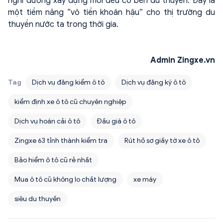
nghỉ dưỡng xây dựng mới đều có bến du thuyền. Đây là
một tiềm năng “vô tiền khoán hậu” cho thị trường du
thuyền nước ta trong thời gia.
Admin Zingxe.vn
Tag
Dịch vụ đăng kiểm ô tô
Dịch vụ đăng ký ô tô
kiểm định xe ô tô cũ chuyên nghiệp
Dịch vụ hoán cải ô tô
Đấu giá ô tô
Zingxe 63 tỉnh thành kiểm tra
Rút hồ sơ giấy tờ xe ô tô
Bảo hiểm ô tô cũ rẻ nhất
Mua ô tô cũ không lo chất lượng
xe máy
siêu du thuyền