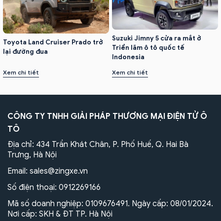
Suzuki Jimny 5 cửa ra mắt ở
Toyota Land Cruiser Prado trở
Triển lãm ô tô quốc tế
lại đường đua
Indonesia
Xem chi tiết
Xem chi tiết
CÔNG TY TNHH GIẢI PHÁP THƯƠNG MẠI ĐIỆN TỬ Ô
TÔ
Địa chỉ: 434 Trần Khát Chân, P. Phố Huế, Q. Hai Bà
Trưng, Hà Nội
Email:
sales@zingxe.vn
Số điện thoại:
0912269166
Mã số doanh nghiệp: 0109676491. Ngày cấp: 08/01/2024.
Nơi cấp: SKH & ĐT TP. Hà Nội