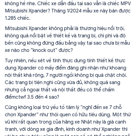
không hề nhẹ. Chiếc xe dẫn đầu tại sao vẫn là chiếc MPV
Mitsubishi Xpander? Tháng 1/2024 mẫu xe này bán được
1.285 chiếc.
Mitsubishi Xpander không phải là thương hiệu nổi trội,
không quá nổi bật về thiết kế và trang bị, chi phí và độ
bền cũng không đứng đầu bảng vậy tại sao chưa bị mẫu
xe nào cho “knock out” được?
Tuy nhiên, nếu xét về tính thực dụng tính thiết kế thực
dụng Xpander có mấy điểm đáng ghi nhận như khoang
nội thất khá rộng, 7 người ngồi không bị quá chật chội.
Các trang bị tiện nghi cũng vừa đủ, không quá sang
nhưng cả ngoại thất và nội thất đều có thể chấm
điểmctwf 3.5 đến 4 sao?
Cũng không loại trừ yếu tố tâm lý “nghĩ đến xe 7 chỗ
chọn Xpander” như thói quen cố hữu tiêu dùng. Một thứ
vũ khí rất quan trọng của hãng xe Nhật này là giá cạnh
tranh, với dòng xe gia đình, kinh doanh như Xpander thì