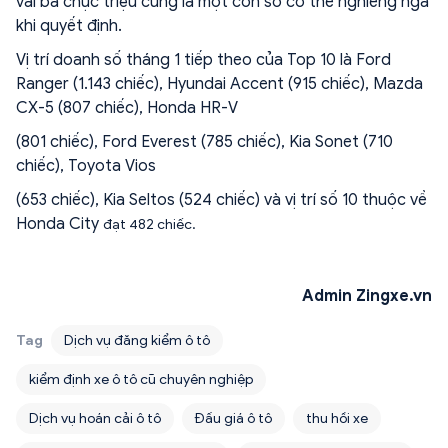
vài ba chục triệu cũng là một con số có thể nghiêng ngả
khi quyết định.
Vị trí doanh số tháng 1 tiếp theo của Top 10 là Ford
Ranger (1.143 chiếc), Hyundai Accent (915 chiếc), Mazda
CX-5 (807 chiếc), Honda HR-V
(801 chiếc), Ford Everest (785 chiếc), Kia Sonet (710
chiếc), Toyota Vios
(653 chiếc), Kia Seltos (524 chiếc) và vị trí số 10 thuộc về
Honda City
đạt 482 chiếc.
Admin Zingxe.vn
Tag
Dịch vụ đăng kiểm ô tô
kiểm định xe ô tô cũ chuyên nghiệp
Dịch vụ hoán cải ô tô
Đấu giá ô tô
thu hồi xe