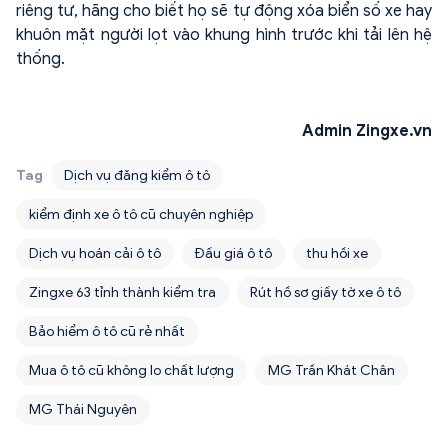
riêng tư, hãng cho biết họ sẽ tự động xóa biển số xe hay
khuôn mặt người lọt vào khung hình trước khi tải lên hệ
thống.
Admin Zingxe.vn
Tag
Dịch vụ đăng kiểm ô tô
kiểm định xe ô tô cũ chuyên nghiệp
Dịch vụ hoán cải ô tô
Đấu giá ô tô
thu hồi xe
Zingxe 63 tỉnh thành kiểm tra
Rút hồ sơ giấy tờ xe ô tô
Bảo hiểm ô tô cũ rẻ nhất
Mua ô tô cũ không lo chất lượng
MG Trần Khát Chân
MG Thái Nguyên