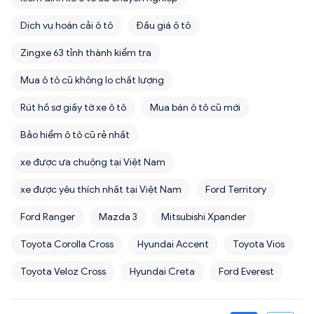
Dịch vụ hoán cải ô tô
Đấu giá ô tô
Zingxe 63 tỉnh thành kiểm tra
Mua ô tô cũ không lo chất lượng
Rút hồ sơ giấy tờ xe ô tô
Mua bán ô tô cũ mới
Bảo hiểm ô tô cũ rẻ nhất
xe được ưa chuộng tại Việt Nam
xe được yêu thích nhất tại Việt Nam
Ford Territory
Ford Ranger
Mazda 3
Mitsubishi Xpander
Toyota Corolla Cross
Hyundai Accent
Toyota Vios
Toyota Veloz Cross
Hyundai Creta
Ford Everest