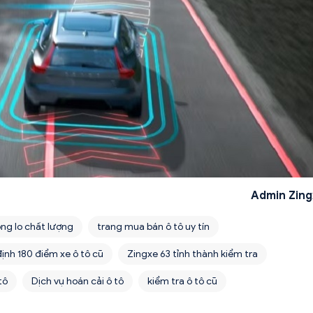
Admin Zing
ng lo chất lượng
trang mua bán ô tô uy tín
ịnh 180 điểm xe ô tô cũ
Zingxe 63 tỉnh thành kiểm tra
tô
Dịch vụ hoán cải ô tô
kiểm tra ô tô cũ