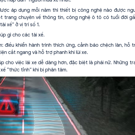
ược áp dụng mỗi năm thì thiết bị công nghệ nào được ngư
ột trang chuyên về thông tin, công nghệ ô tô có tuổi đời g
 xế” ở vị trí số 1.
úp gì cho các tài xế.
điều khiển hành trình thích ứng, cảnh báo chệch làn, hỗ t
ện cắt ngang và hỗ trợ phanh khi lùi xe.
 cho việc lái xe dễ dàng hơn, đặc biệt là phái nữ. Những tr
 xế “thức tỉnh” khi bị phân tâm.