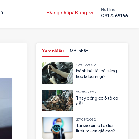
Hotline
ản
Đăng nhập/ Đăng ký
0912269166
Xem nhiều
Mới nhất
19/08/2022
Đánh hết lái có tiếng
kêu là bệnh gì?
25/05/2022
Thay động cơ ô tô có
dễ?
27/09/2022
Tại sao pin ô tô điện
lithium-ion giá cao?