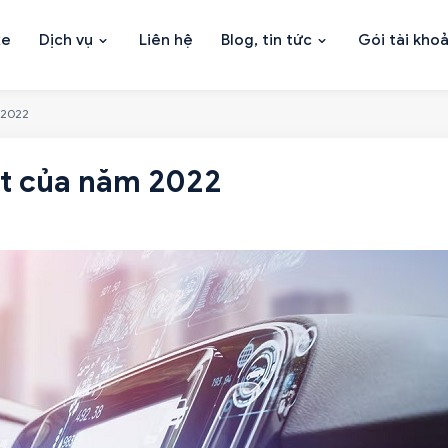
xe
Dịch vụ
Liên hệ
Blog, tin tức
Gói tài kho
 2022
ật của năm 2022