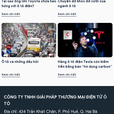
Tại sao ông lớn Toyota chưa hào
Chuyện dở khóc dở cười của
hứng với ô tô điện?
ngành ô tô
Xem chi tiết
Xem chi tiết
Ô tô và những dấu hỏi
Hãng ô tô điện Tesla còn kiếm
tiền bằng bán “tín dụng carbon”
Xem chi tiết
Xem chi tiết
CÔNG TY TNHH GIẢI PHÁP THƯƠNG MẠI ĐIỆN TỬ Ô
TÔ
Địa chỉ: 434 Trần Khát Chân, P. Phố Huế, Q. Hai Bà