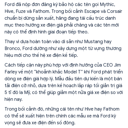
Ford đã nộp đơn đăng ký bảo hộ các tên gọi Mythic,
Hive, Fuze và Fathom. Trong bối cảnh Escape và Corsair
chuẩn bị dừng sản xuất, hãng đang tái cấu trúc danh
mục theo hướng xe điện giá phải chăng và các tên mới
này có thể định hình giai đoạn tiếp theo.
Thay vì dựa hoàn toàn vào di sản như Mustang hay
Bronco, Ford dường như xây dựng một từ vựng thương
hiệu mới cho thế hệ xe điện kế tiếp.
Cách tiếp cận này phù hợp với định hướng của CEO Jim
Farley về một “khoảnh khắc Model T” khi Ford phát triển
dòng xe điện giá hợp lý. Mẫu đầu tiên dự kiến là một bán
tải điện cỡ nhỏ, dựa trên kế hoạch lắp ráp tối giản trị giá
5 tỉ đô la Mỹ, có thể giúp giảm một nửa giá xe điện so với
hiện nay.
Trong bối cảnh đó, những cái tên như Hive hay Fathom
có thể sẽ xuất hiện trên chính các mẫu xe mà Ford kỳ
vọng sẽ đưa xe điện đến số đông.