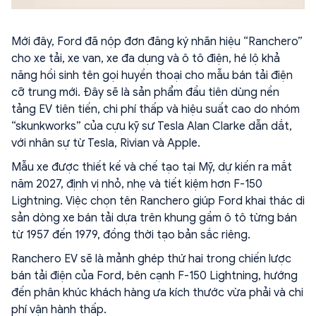
Mới đây, Ford đã nộp đơn đăng ký nhãn hiệu “Ranchero”
cho xe tải, xe van, xe đa dụng và ô tô điện, hé lộ khả
năng hồi sinh tên gọi huyền thoại cho mẫu bán tải điện
cỡ trung mới. Đây sẽ là sản phẩm đầu tiên dùng nền
tảng EV tiên tiến, chi phí thấp và hiệu suất cao do nhóm
“skunkworks” của cựu kỹ sư Tesla Alan Clarke dẫn dắt,
với nhân sự từ Tesla, Rivian và Apple.
Mẫu xe được thiết kế và chế tạo tại Mỹ, dự kiến ra mắt
năm 2027, định vị nhỏ, nhẹ và tiết kiệm hơn F-150
Lightning. Việc chọn tên Ranchero giúp Ford khai thác di
sản dòng xe bán tải dựa trên khung gầm ô tô từng bán
từ 1957 đến 1979, đồng thời tạo bản sắc riêng.
Ranchero EV sẽ là mảnh ghép thứ hai trong chiến lược
bán tải điện của Ford, bên cạnh F-150 Lightning, hướng
đến phân khúc khách hàng ưa kích thước vừa phải và chi
phí vận hành thấp.