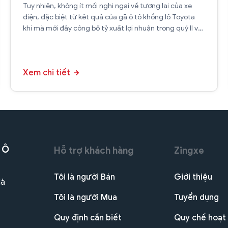
Tuy nhiên, không ít mối nghi ngại về tương lai của xe
điện, đặc biệt từ kết quả của gã ô tô khổng lồ Toyota
khi mà mới đây công bố tỷ xuất lợi nhuận trong quý II và
III đạt 11,8% trong khi Tesla dẫn đầu ngành xe điện thế
giới chỉ đạt 9,4%.
Xem chi tiết
 Ô
Hỗ trợ khách hàng
Zingxe
Tôi là người Bán
Giới thiệu
Hà
Tôi là người Mua
Tuyển dụng
Quy định cần biết
Quy chế hoạt