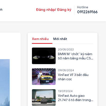
Hotline
ản
Đăng nhập/ Đăng ký
0912269166
Xem nhiều
Mới nhất
20/05/2022
BMW M “chốt” kỷ niệm
50 năm bằng mẫu CSL
2023
09/05/2024
VinFast VF 3 bắt đầu
nhận cọc
13/07/2024
VinFast Auto giao
21.747 ô tô điện trong
6 tháng đầu năm