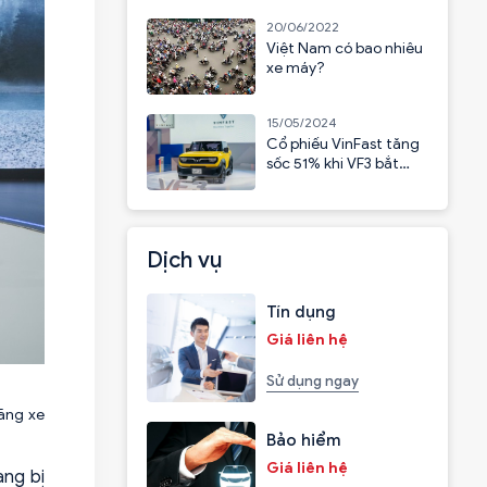
20/06/2022
Việt Nam có bao nhiêu
xe máy?
15/05/2024
Cổ phiếu VinFast tăng
sốc 51% khi VF3 bắt
đầu nhận cọc
Dịch vụ
Tín dụng
Giá liên hệ
Sử dụng ngay
hãng xe
Bảo hiểm
Giá liên hệ
ang bị