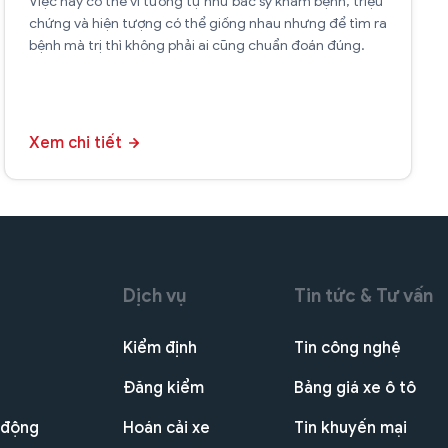
Việc này có thể ví tương tự như bác sỹ khám bệnh, triệu
chứng và hiện tượng có thể giống nhau nhưng để tìm ra
bệnh mà trị thì không phải ai cũng chuẩn đoán đúng.
Xem chi tiết
Dịch vụ
Tin tức & Tư vấn
Kiểm định
Tin công nghệ
Đăng kiểm
Bảng giá xe ô tô
 động
Hoán cải xe
Tin khuyến mại