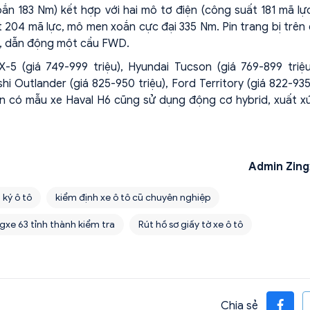
n 183 Nm) kết hợp với hai mô tơ điện (công suất 181 mã lực
204 mã lực, mô men xoắn cực đại 335 Nm. Pin trang bị trên
VT, dẫn động một cầu FWD.
 (giá 749-999 triệu), Hyundai Tucson (giá 769-899 triệu
shi Outlander (giá 825-950 triệu), Ford Territory (giá 822-935
n có mẫu xe Haval H6 cũng sử dụng động cơ hybrid, xuất x
Admin Zing
 ký ô tô
kiểm định xe ô tô cũ chuyên nghiệp
gxe 63 tỉnh thành kiểm tra
Rút hồ sơ giấy tờ xe ô tô
Chia sẻ