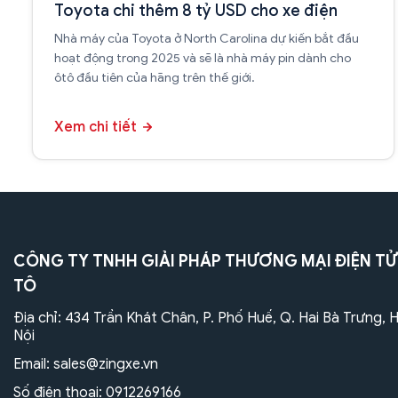
Toyota chi thêm 8 tỷ USD cho xe điện
Nhà máy của Toyota ở North Carolina dự kiến bắt đầu
hoạt động trong 2025 và sẽ là nhà máy pin dành cho
ôtô đầu tiên của hãng trên thế giới.
Xem chi tiết
CÔNG TY TNHH GIẢI PHÁP THƯƠNG MẠI ĐIỆN TỬ
TÔ
Địa chỉ: 434 Trần Khát Chân, P. Phố Huế, Q. Hai Bà Trưng, 
Nội
Email:
sales@zingxe.vn
Số điện thoại:
0912269166