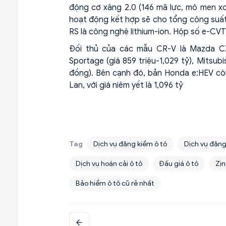
động cơ xăng 2.0 (146 mã lực, mô men xoắ
hoạt động kết hợp sẽ cho tổng công suất 
RS là công nghệ lithium-ion. Hộp số e-C
Đối thủ của các mẫu CR-V là Mazda CX-5
Sportage (giá 859 triệu-1,029 tỷ), Mitsubi
đồng). Bên cạnh đó, bản Honda e:HEV cò
Lan, với giá niêm yết là 1,096 tỷ
Tag
Dịch vụ đăng kiểm ô tô
Dịch vụ đăng
Dịch vụ hoán cải ô tô
Đấu giá ô tô
Zin
Bảo hiểm ô tô cũ rẻ nhất